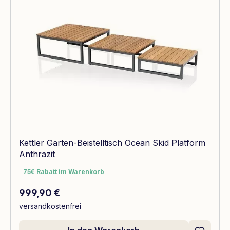
Kettler Garten-Beistelltisch Ocean Skid Platform
Anthrazit
75€ Rabatt im Warenkorb
75€ Rabatt im Warenkorb
Regulärer Preis:
999,90 €
versandkostenfrei