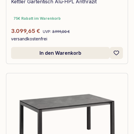
Kettler Gartentisch Alu-HPL Anthrazit
75€ Rabatt im Warenkorb
75€ Rabatt im Warenkorb
Regulärer Preis:
Verkaufspreis:
3.099,65 €
UVP:
3.999,00 €
versandkostenfrei
In den Warenkorb