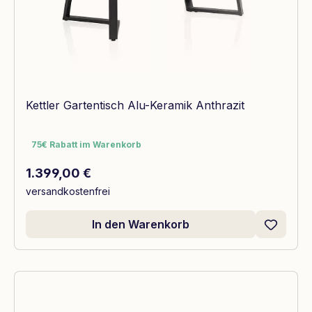
Kettler Gartentisch Alu-Keramik Anthrazit
75€ Rabatt im Warenkorb
75€ Rabatt im Warenkorb
Regulärer Preis:
1.399,00 €
versandkostenfrei
In den Warenkorb