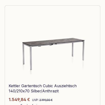
Kettler Gartentisch Cubic Ausziehtisch
140/210x70 Silber/Anthrazit
Regulärer Preis:
Verkaufspreis:
1.549,84 €
UVP:
2.199,00 €