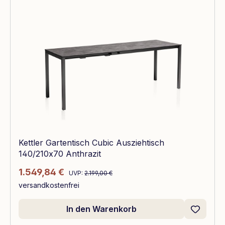
Kettler Gartentisch Cubic Ausziehtisch
140/210x70 Anthrazit
Regulärer Preis:
Verkaufspreis:
1.549,84 €
UVP:
2.199,00 €
versandkostenfrei
In den Warenkorb