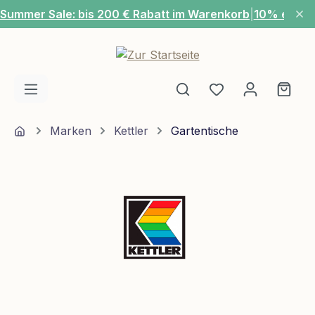
Summer Sale: bis 200 € Rabatt im Warenkorb
|
10% extra
Zum Hauptinhalt springen
Du hast 0 Produ
Ware
Home
Marken
Kettler
Gartentische