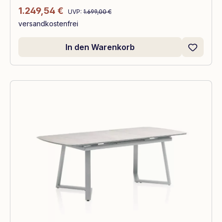
Regulärer Preis:
Verkaufspreis:
1.249,54 €
UVP:
1.699,00 €
versandkostenfrei
In den Warenkorb