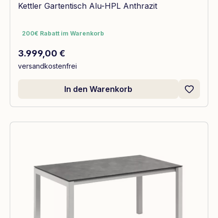
Kettler Gartentisch Alu-HPL Anthrazit
200€ Rabatt im Warenkorb
200€ Rabatt im Warenkorb
Regulärer Preis:
3.999,00 €
versandkostenfrei
In den Warenkorb