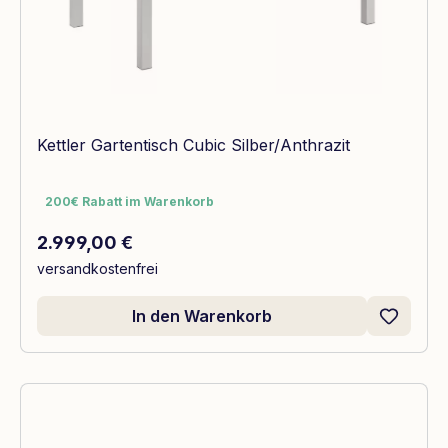
Kettler Gartentisch Cubic Silber/Anthrazit
200€ Rabatt im Warenkorb
200€ Rabatt im Warenkorb
Regulärer Preis:
2.999,00 €
versandkostenfrei
In den Warenkorb