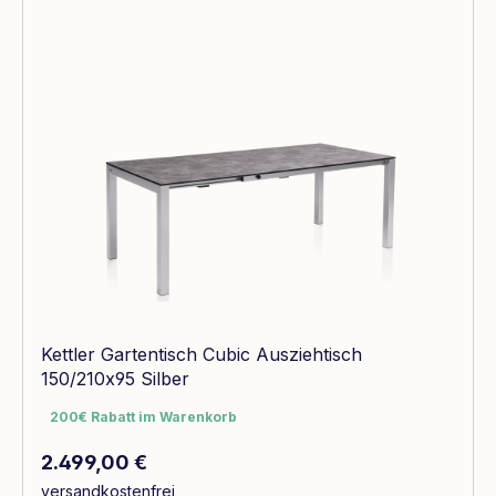
Kettler Gartentisch Cubic Ausziehtisch
150/210x95 Silber
200€ Rabatt im Warenkorb
200€ Rabatt im Warenkorb
Regulärer Preis:
2.499,00 €
versandkostenfrei