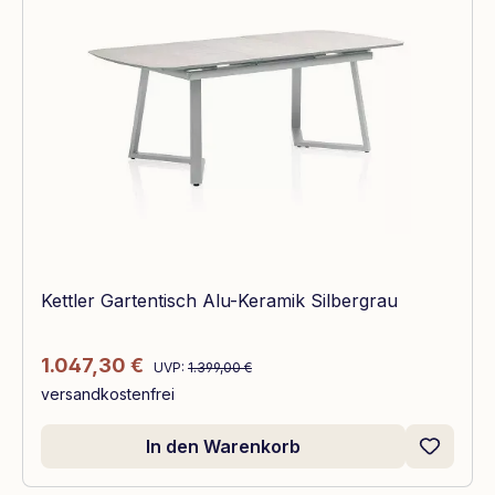
Kettler Gartentisch Alu-Keramik Silbergrau
Regulärer Preis:
Verkaufspreis:
1.047,30 €
UVP:
1.399,00 €
versandkostenfrei
In den Warenkorb