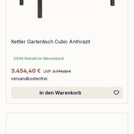
Kettler Gartentisch Cubic Anthrazit
200€ Rabatt im Warenkorb
200€ Rabatt im Warenkorb
Regulärer Preis:
Verkaufspreis:
3.454,40 €
UVP:
3.799,00 €
versandkostenfrei
In den Warenkorb