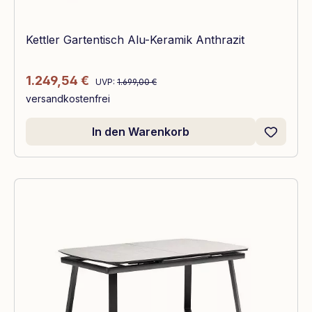
Kettler Gartentisch Alu-Keramik Anthrazit
Regulärer Preis:
Verkaufspreis:
1.249,54 €
UVP:
1.699,00 €
versandkostenfrei
In den Warenkorb