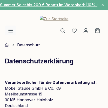
Summer Sale: bis 200 € Rabatt im Warenkorb
|
10% extra
Zum Hauptinhalt springen
Du hast 0 Produ
Ware
Home
Datenschutz
Datenschutzerklärung
Verantwortlicher für die Datenverarbeitung ist:
Möbel Staude GmbH & Co. KG
Meelbaumstrasse 15
30165 Hannover-Hainholz
Deutschland