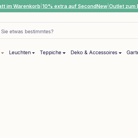
att im Warenkorb
|
10% extra auf SecondNew
|
Outlet zum 
Sie etwas bestimmtes?
Leuchten
Teppiche
Deko & Accessoires
Gart