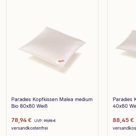
Paradies Kopfkissen Malea medium
Paradies K
Bio 80x80 Weiß
40x80 We
Regulärer Preis:
Verkaufspreis:
Verkaufsp
78,94 €
88,45 €
UVP:
99,95 €
versandkostenfrei
versandkos