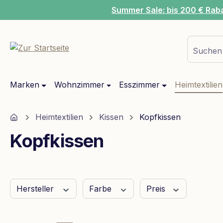
Summer Sale: bis 200 € Rab
m Hauptinhalt springen
Zur Suche springen
Zur Hauptnavigation springen
Suchen 
Marken
Wohnzimmer
Esszimmer
Heimtextilien
Home
Heimtextilien
Kissen
Kopfkissen
Kopfkissen
Hersteller
Farbe
Preis