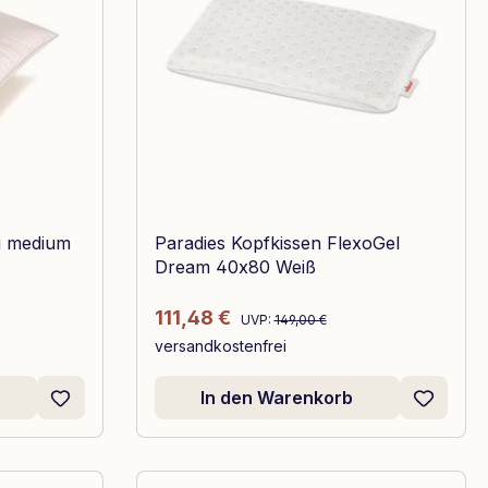
i medium
Paradies Kopfkissen FlexoGel
Dream 40x80 Weiß
Regulärer Preis:
Verkaufspreis:
111,48 €
UVP:
149,00 €
versandkostenfrei
In den Warenkorb