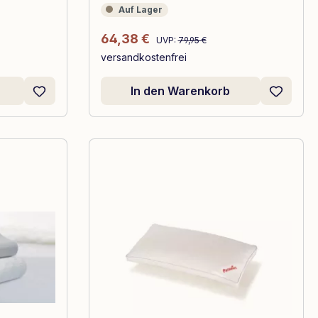
Auf Lager
Auf Lager
Regulärer Preis:
Verkaufspreis:
64,38 €
UVP:
79,95 €
versandkostenfrei
In den Warenkorb