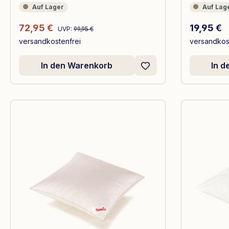
Auf Lager
Auf Lager
Auf Lager
Auf Lag
Regulärer Preis:
Verkaufspreis:
Regulärer
72,95 €
19,95 €
UVP:
99,95 €
versandkostenfrei
versandkos
In den Warenkorb
In 