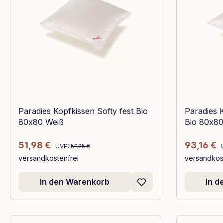
Paradies Kopfkissen Softy fest Bio
Paradies 
80x80 Weiß
Bio 80x80
Regulärer Preis:
Verkaufspreis:
Verkaufsp
51,98 €
93,16 €
UVP:
59,95 €
versandkostenfrei
versandkos
In den Warenkorb
In 