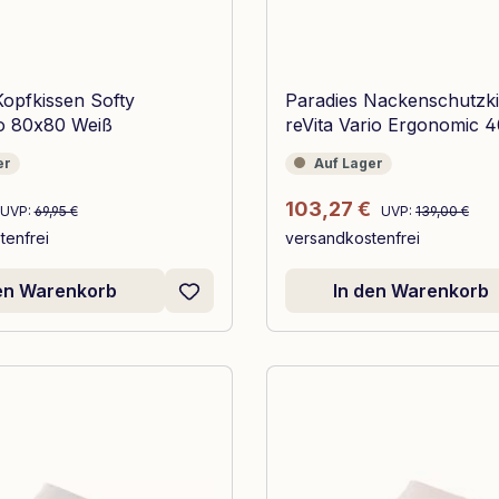
Kopfkissen Softy
Paradies Nackenschutzk
go 80x80 Weiß
reVita Vario Ergonomic 
Weiß
Auf Lager
er
Auf Lager
Regulärer Preis:
Regulärer Preis:
reis:
Verkaufspreis:
103,27 €
UVP:
69,95 €
UVP:
139,00 €
tenfrei
versandkostenfrei
den Warenkorb
In den Warenkorb