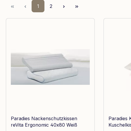
Seite
Seite
1
2
Paradies Nackenschutzkissen
Paradies 
reVita Ergonomic 40x80 Weiß
Kuschelki