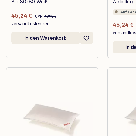
Bio 80x80 Weiß
Antialler
Auf Lager
Auf Lag
Regulärer Preis:
Verkaufspreis:
45,24 €
UVP:
49,95 €
versandkostenfrei
Verkaufsp
45,24 €
versandkos
In den Warenkorb
In 