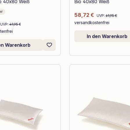
go 40x80 Weiß
Bio 40x80 Weiß
er
Regulärer Preis:
Verkaufspreis:
58,72 €
UVP:
69,95 €
Regulärer Preis:
versandkostenfrei
reis:
UVP:
49,95 €
tenfrei
In den Warenkorb
den Warenkorb