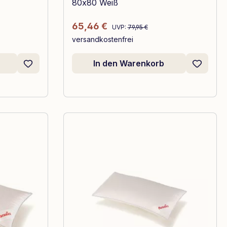
80x80 Weiß
Regulärer Preis:
Verkaufspreis:
65,46 €
UVP:
79,95 €
versandkostenfrei
In den Warenkorb