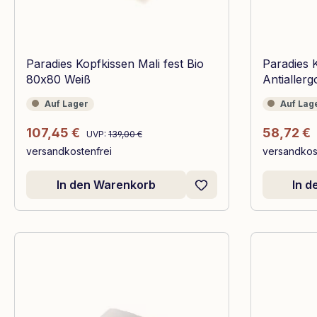
Paradies Kopfkissen Mali fest Bio
Paradies 
80x80 Weiß
Antialler
Auf Lager
Auf Lager
Auf Lager
Auf Lag
Regulärer Preis:
Verkaufspreis:
Verkaufsp
107,45 €
58,72 €
UVP:
139,00 €
versandkostenfrei
versandkos
In den Warenkorb
In 