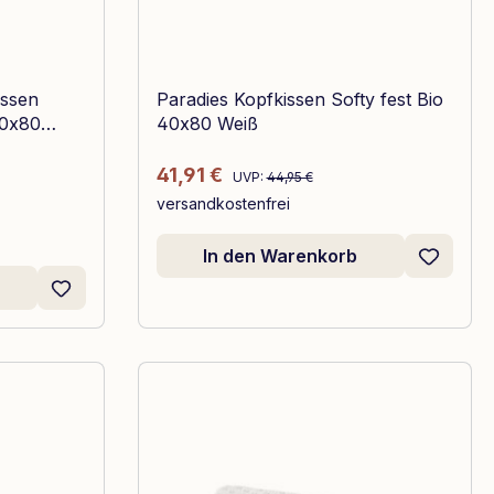
issen
Paradies Kopfkissen Softy fest Bio
40x80
40x80 Weiß
Regulärer Preis:
Verkaufspreis:
41,91 €
UVP:
44,95 €
versandkostenfrei
In den Warenkorb