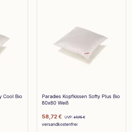
y Cool Bio
Paradies Kopfkissen Softy Plus Bio
80x80 Weiß
Regulärer Preis:
Verkaufspreis:
58,72 €
UVP:
69,95 €
versandkostenfrei