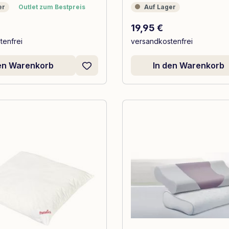
Outlet zum Bestpreis
Auf Lager
er
Outlet zum Bestpreis
Auf Lager
 Preis:
Regulärer Preis:
19,95 €
tenfrei
versandkostenfrei
den Warenkorb
In den Warenkorb