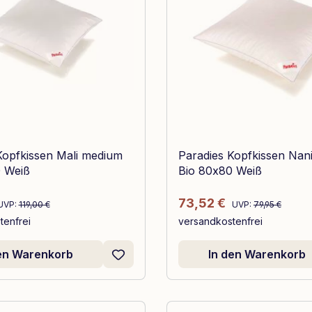
Kopfkissen Mali medium
Paradies Kopfkissen Nan
 Weiß
Bio 80x80 Weiß
Regulärer Preis:
Regulärer Preis:
reis:
Verkaufspreis:
73,52 €
UVP:
119,00 €
UVP:
79,95 €
tenfrei
versandkostenfrei
den Warenkorb
In den Warenkorb