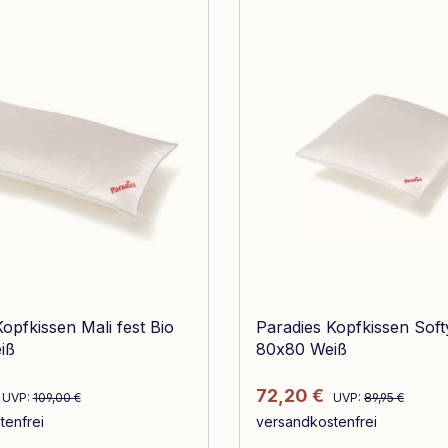
opfkissen Mali fest Bio
Paradies Kopfkissen Soft
iß
80x80 Weiß
Regulärer Preis:
Regulärer Preis:
reis:
Verkaufspreis:
72,20 €
UVP:
109,00 €
UVP:
89,95 €
tenfrei
versandkostenfrei