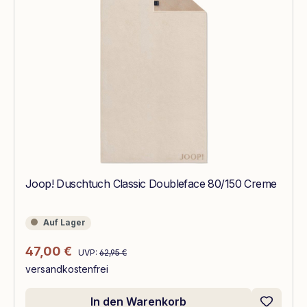
Joop! Duschtuch Classic Doubleface 80/150 Creme
Auf Lager
Auf Lager
Regulärer Preis:
Verkaufspreis:
47,00 €
UVP:
62,95 €
versandkostenfrei
In den Warenkorb