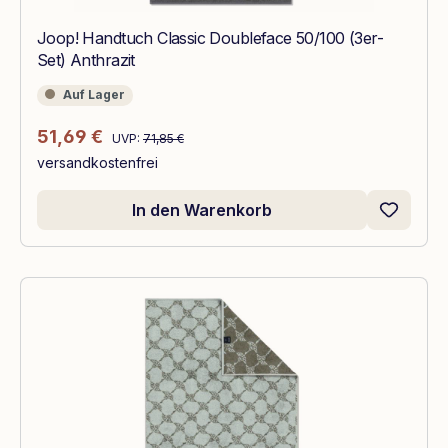
Joop! Handtuch Classic Doubleface 50/100 (3er-
Set) Anthrazit
Auf Lager
Auf Lager
Regulärer Preis:
Verkaufspreis:
51,69 €
UVP:
71,85 €
versandkostenfrei
In den Warenkorb