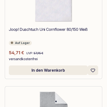
Joop! Duschtuch Uni Cornflower 80/150 Weiß
Auf Lager
Auf Lager
Regulärer Preis:
Verkaufspreis:
54,71 €
UVP:
57,95 €
versandkostenfrei
In den Warenkorb