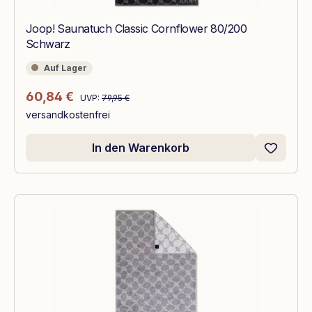
Joop! Saunatuch Classic Cornflower 80/200
Schwarz
Auf Lager
Auf Lager
Regulärer Preis:
Verkaufspreis:
60,84 €
UVP:
79,95 €
versandkostenfrei
In den Warenkorb