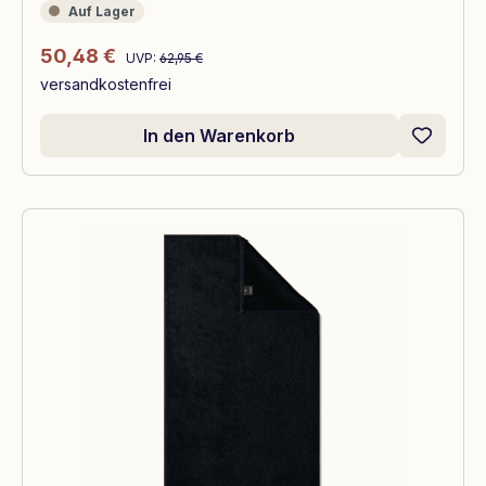
Auf Lager
Auf Lager
Regulärer Preis:
Verkaufspreis:
50,48 €
UVP:
62,95 €
versandkostenfrei
In den Warenkorb