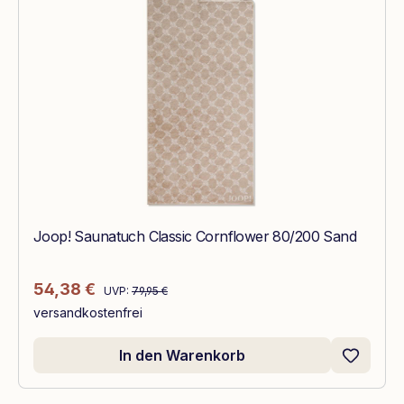
Joop! Saunatuch Classic Cornflower 80/200 Sand
Regulärer Preis:
Verkaufspreis:
54,38 €
UVP:
79,95 €
versandkostenfrei
In den Warenkorb