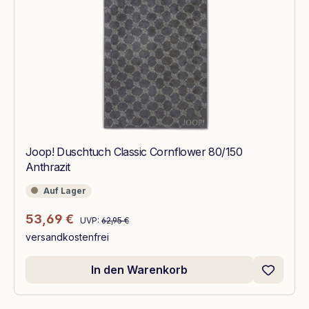
Joop! Duschtuch Classic Cornflower 80/150
Anthrazit
Auf Lager
Auf Lager
Regulärer Preis:
Verkaufspreis:
53,69 €
UVP:
62,95 €
versandkostenfrei
In den Warenkorb