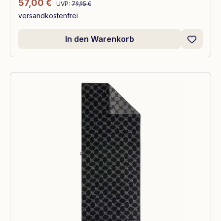
Regulärer Preis:
Verkaufspreis:
57,00 €
UVP:
79,95 €
versandkostenfrei
In den Warenkorb