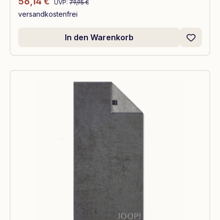
Verkaufspreis:
56,14 €
UVP:
79,95 €
versandkostenfrei
In den Warenkorb