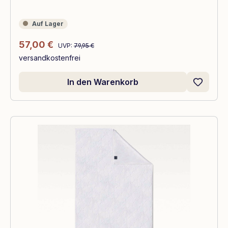
Auf Lager
Auf Lager
Regulärer Preis:
Verkaufspreis:
57,00 €
UVP:
79,95 €
versandkostenfrei
In den Warenkorb