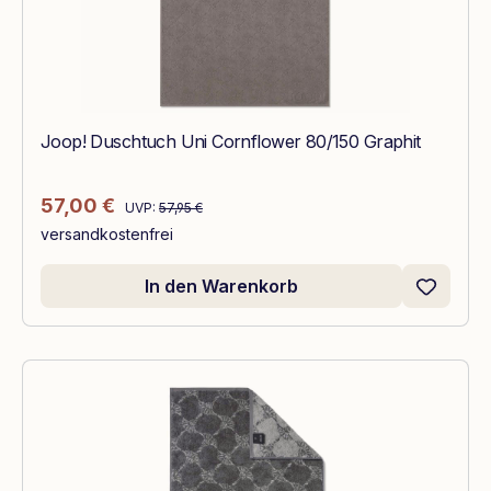
Joop! Duschtuch Uni Cornflower 80/150 Graphit
Regulärer Preis:
Verkaufspreis:
57,00 €
UVP:
57,95 €
versandkostenfrei
In den Warenkorb