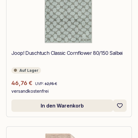
Joop! Duschtuch Classic Cornflower 80/150 Salbei
Auf Lager
Auf Lager
Regulärer Preis:
Verkaufspreis:
46,76 €
UVP:
62,95 €
versandkostenfrei
In den Warenkorb