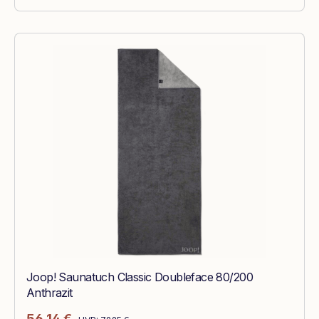
Joop! Saunatuch Classic Doubleface 80/200
Anthrazit
Regulärer Preis:
Verkaufspreis:
56,14 €