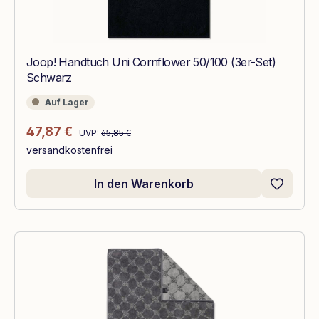
Joop! Handtuch Uni Cornflower 50/100 (3er-Set)
Schwarz
Auf Lager
Auf Lager
Regulärer Preis:
Verkaufspreis:
47,87 €
UVP:
65,85 €
versandkostenfrei
In den Warenkorb