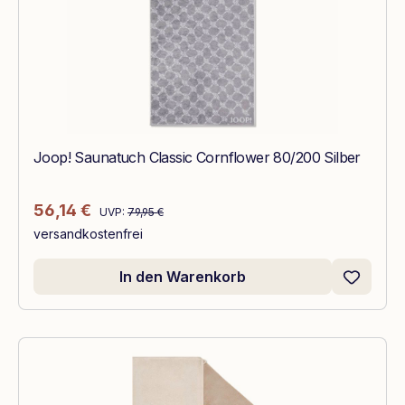
Joop! Saunatuch Classic Cornflower 80/200 Silber
Regulärer Preis:
Verkaufspreis:
56,14 €
UVP:
79,95 €
versandkostenfrei
In den Warenkorb