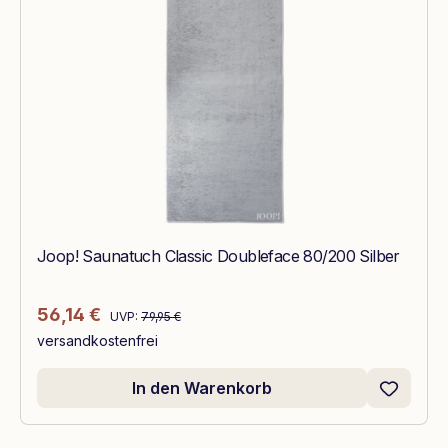
Joop! Saunatuch Classic Doubleface 80/200 Silber
Regulärer Preis:
Verkaufspreis:
56,14 €
UVP:
79,95 €
versandkostenfrei
In den Warenkorb