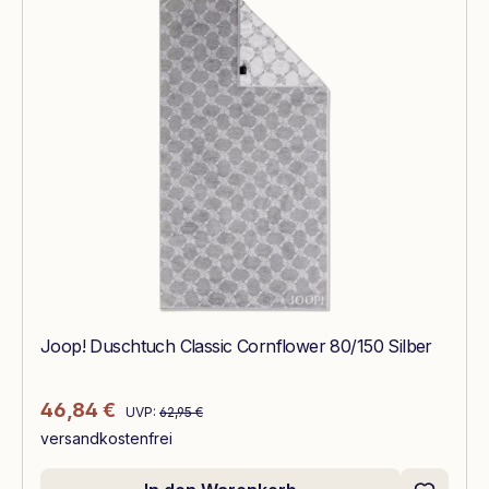
Joop! Duschtuch Classic Cornflower 80/150 Silber
Regulärer Preis:
Verkaufspreis:
46,84 €
UVP:
62,95 €
versandkostenfrei