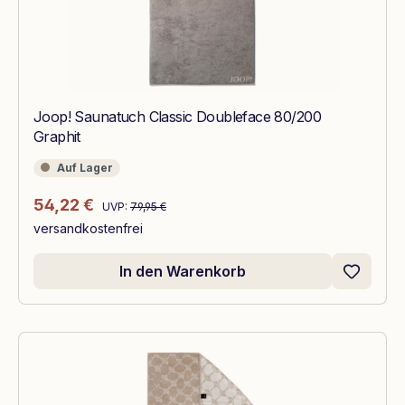
Joop! Saunatuch Classic Doubleface 80/200
Graphit
Auf Lager
Auf Lager
Regulärer Preis:
Verkaufspreis:
54,22 €
UVP:
79,95 €
versandkostenfrei
In den Warenkorb