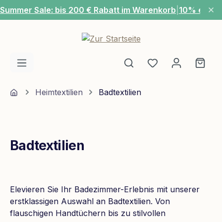
Summer Sale: bis 200 € Rabatt im Warenkorb
|
10% extra
Zum Hauptinhalt springen
Du hast 0 Produ
Ware
Home
Heimtextilien
Badtextilien
Badtextilien
Elevieren Sie Ihr Badezimmer-Erlebnis mit unserer
erstklassigen Auswahl an Badtextilien. Von
flauschigen Handtüchern bis zu stilvollen