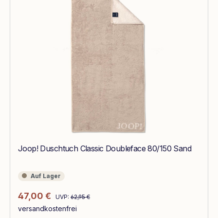
Joop! Duschtuch Classic Doubleface 80/150 Sand
Auf Lager
Auf Lager
Regulärer Preis:
Verkaufspreis:
47,00 €
UVP:
62,95 €
versandkostenfrei