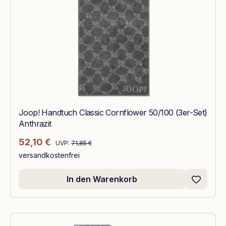
Joop! Handtuch Classic Cornflower 50/100 (3er-Set)
Anthrazit
Regulärer Preis:
Verkaufspreis:
52,10 €
UVP:
71,85 €
versandkostenfrei
In den Warenkorb