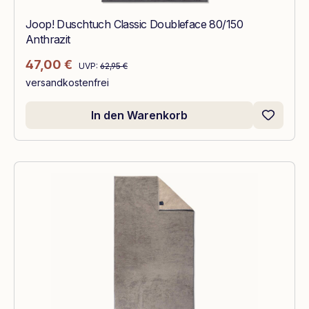
Joop! Duschtuch Classic Doubleface 80/150
Anthrazit
Regulärer Preis:
Verkaufspreis:
47,00 €
UVP:
62,95 €
versandkostenfrei
In den Warenkorb