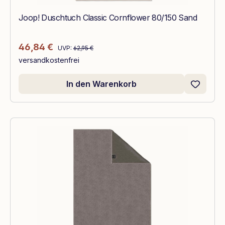
Joop! Duschtuch Classic Cornflower 80/150 Sand
Regulärer Preis:
Verkaufspreis:
46,84 €
UVP:
62,95 €
versandkostenfrei
In den Warenkorb