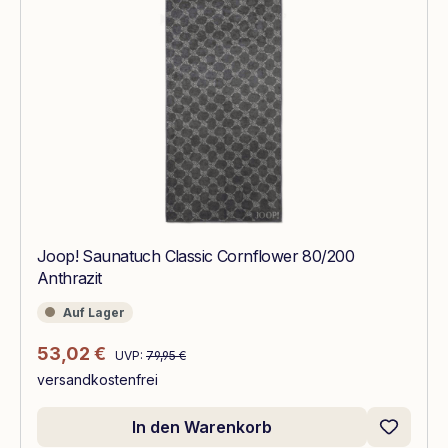
Joop! Saunatuch Classic Cornflower 80/200
Anthrazit
Auf Lager
Auf Lager
Regulärer Preis:
Verkaufspreis:
53,02 €
UVP:
79,95 €
versandkostenfrei
In den Warenkorb