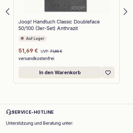
Joop! Handtuch Classic Doubleface
50/100 (3er-Set) Anthrazit
Auf Lager
Auf Lager
Regulärer Preis:
Verkaufspreis:
51,69 €
UVP:
71,85 €
versandkostenfrei
In den Warenkorb
SERVICE-HOTLINE
Unterstützung und Beratung unter: