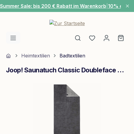
Summer Sale: bis 200 € Rabatt im Warenkorb
|
10% extra
Zum Hauptinhalt springen
Du hast 0 Produ
Ware
Home
Heimtextilien
Badtextilien
Joop! Saunatuch Classic Doubleface 80/200 Anthrazit
Bildergalerie überspringen