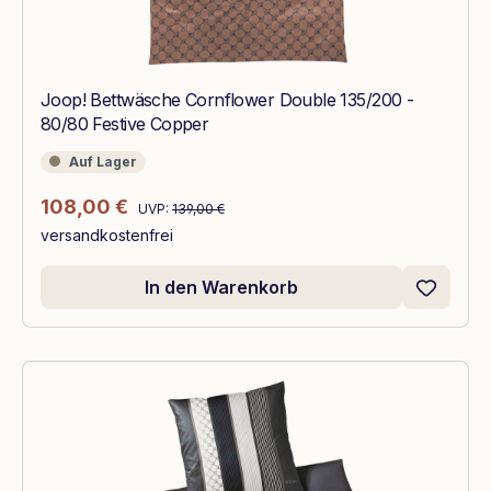
Joop! Bettwäsche Cornflower Double 135/200 -
80/80 Festive Copper
Auf Lager
Auf Lager
Regulärer Preis:
Verkaufspreis:
108,00 €
UVP:
139,00 €
versandkostenfrei
In den Warenkorb