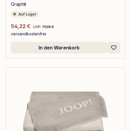
Graphit
Auf Lager
Auf Lager
Regulärer Preis:
Verkaufspreis:
54,22 €
UVP:
79,95 €
versandkostenfrei
In den Warenkorb