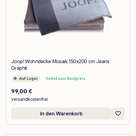
Joop! Wohndecke Mosaik 150x200 cm Jeans
Graphit
Auf Lager
Outlet zum Bestpreis
Auf Lager
Outlet zum Bestpreis
Regulärer Preis:
99,00 €
versandkostenfrei
In den Warenkorb