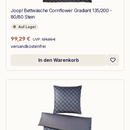
Joop! Bettwäsche Cornflower Gradiant 135/200 -
80/80 Stein
Auf Lager
Auf Lager
Regulärer Preis:
Verkaufspreis:
99,29 €
UVP:
129,00 €
versandkostenfrei
In den Warenkorb