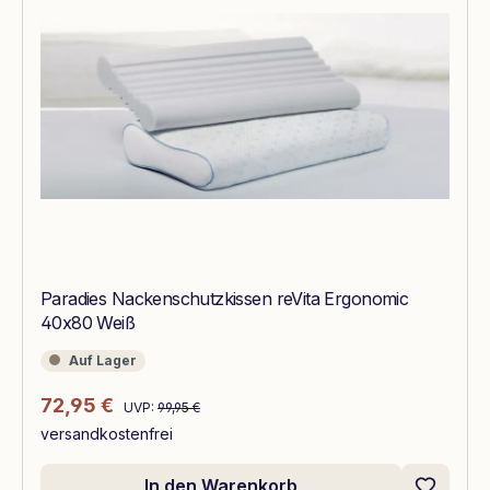
Paradies Nackenschutzkissen reVita Ergonomic
40x80 Weiß
Auf Lager
Auf Lager
Regulärer Preis:
Verkaufspreis:
72,95 €
UVP:
99,95 €
versandkostenfrei
In den Warenkorb