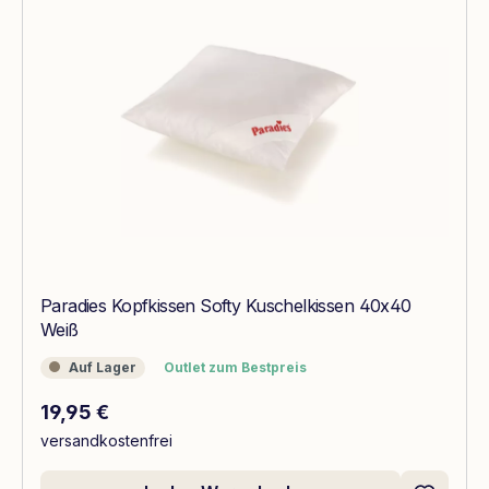
Paradies Kopfkissen Softy Kuschelkissen 40x40
Weiß
Auf Lager
Outlet zum Bestpreis
Auf Lager
Outlet zum Bestpreis
Regulärer Preis:
19,95 €
versandkostenfrei