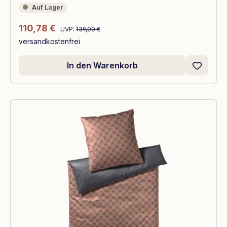
Auf Lager
Auf Lager
Regulärer Preis:
Verkaufspreis:
110,78 €
UVP:
139,00 €
versandkostenfrei
In den Warenkorb