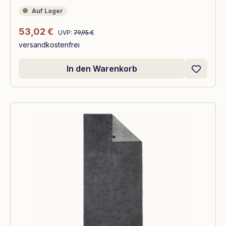
Auf Lager
Auf Lager
Regulärer Preis:
Verkaufspreis:
53,02 €
UVP:
79,95 €
versandkostenfrei
In den Warenkorb