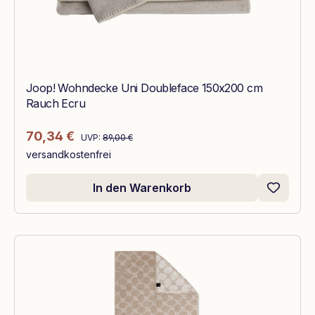
Joop! Wohndecke Uni Doubleface 150x200 cm
Rauch Ecru
Regulärer Preis:
Verkaufspreis:
70,34 €
UVP:
89,00 €
versandkostenfrei
In den Warenkorb