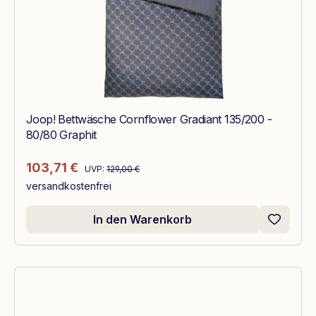
Joop! Bettwäsche Cornflower Gradiant 135/200 -
80/80 Graphit
Regulärer Preis:
Verkaufspreis:
103,71 €
UVP:
129,00 €
versandkostenfrei
In den Warenkorb