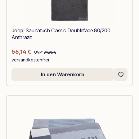
Joop! Saunatuch Classic Doubleface 80/200
Anthrazit
Regulärer Preis:
Verkaufspreis:
56,14 €
UVP:
79,95 €
versandkostenfrei
In den Warenkorb