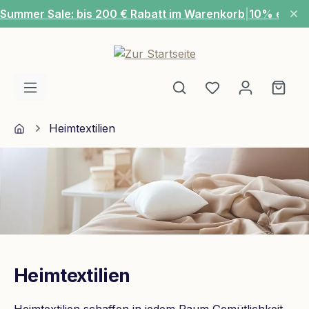
Summer Sale: bis 200 € Rabatt im Warenkorb
|
10% extra
Zum Hauptinhalt springen
Du hast 0 Produ
Ware
Home
Heimtextilien
Heimtextilien
Heimtextilien schaffen in jedem Raum Gemütlichkeit,