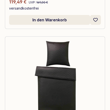
Regulärer Preis:
Verkaufspreis:
119,49 €
UVP:
169,00 €
versandkostenfrei
In den Warenkorb