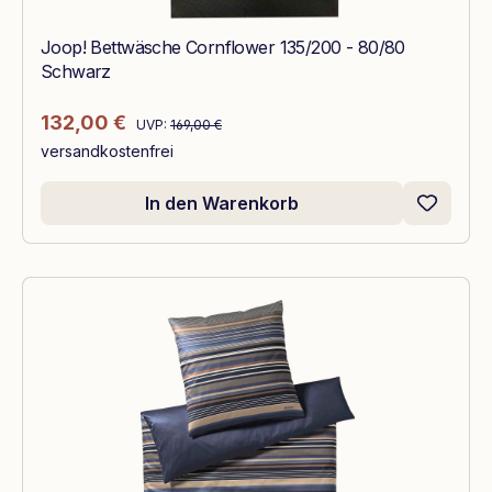
Joop! Bettwäsche Cornflower 135/200 - 80/80
Schwarz
Regulärer Preis:
Verkaufspreis:
132,00 €
UVP:
169,00 €
versandkostenfrei
In den Warenkorb