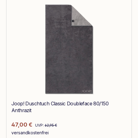
Joop! Duschtuch Classic Doubleface 80/150
Anthrazit
Regulärer Preis:
Verkaufspreis:
47,00 €
UVP:
62,95 €
versandkostenfrei