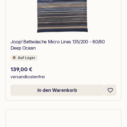
Joop! Bettwäsche Micro Lines 135/200 - 80/80
Deep Ocean
Auf Lager
Auf Lager
Regulärer Preis:
139,00 €
versandkostenfrei
In den Warenkorb