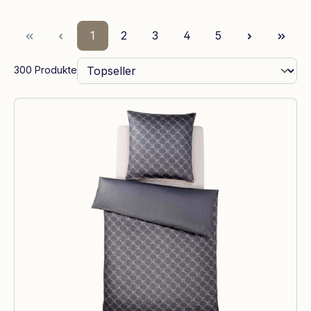
Seite
Seite
Seite
Seite
Seite
1
2
3
4
5
300 Produkte