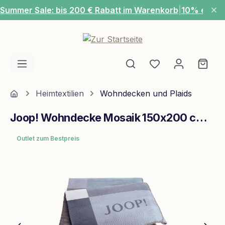
Summer Sale: bis 200 € Rabatt im Warenkorb
|
10% extra
Zum Hauptinhalt springen
Du hast 0 Produ
Ware
Home
Heimtextilien
Wohndecken und Plaids
Joop! Wohndecke Mosaik 150x200 cm Jeans Graphit
Outlet zum Bestpreis
Bildergalerie überspringen