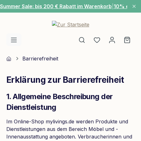
Summer Sale: bis 200 € Rabatt im Warenkorb
|
10% extra
Zum Hauptinhalt springen
Du hast 0 Produ
Ware
Home
Barrierefreiheit
Erklärung zur Barrierefreiheit
1. Allgemeine Beschreibung der
Dienstleistung
Im Online-Shop mylivings.de werden Produkte und
Dienstleistungen aus dem Bereich Möbel und -
Innenausstattung angeboten. Verbraucherinnen und