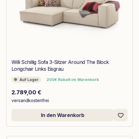
Willi Schillig Sofa 3-Sitzer Around The Block
Longchair Links Eisgrau
Auf Lager
200€ Rabatt im Warenkorb
Auf Lager
200€ Rabatt im Warenkorb
Regulärer Preis:
2.789,00 €
versandkostenfrei
In den Warenkorb