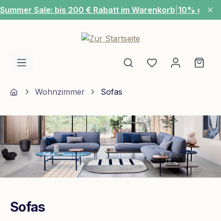
Summer Sale: bis 200 € Rabatt im Warenkorb
|
10% extra
Zum Hauptinhalt springen
Du hast 0 Produ
Ware
Home
Wohnzimmer
Sofas
Sofas