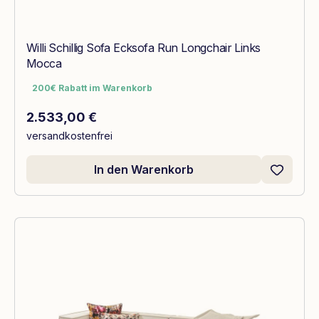
Willi Schillig Sofa Ecksofa Run Longchair Links
Mocca
200€ Rabatt im Warenkorb
200€ Rabatt im Warenkorb
Regulärer Preis:
2.533,00 €
versandkostenfrei
In den Warenkorb