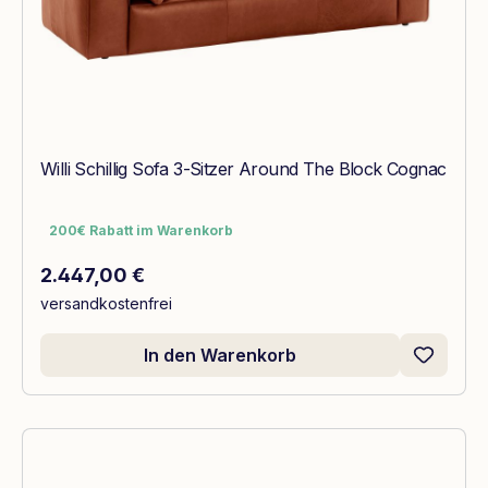
Willi Schillig Sofa 3-Sitzer Around The Block Cognac
200€ Rabatt im Warenkorb
200€ Rabatt im Warenkorb
Regulärer Preis:
2.447,00 €
versandkostenfrei
In den Warenkorb