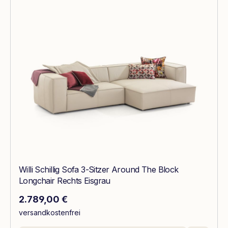
Willi Schillig Sofa 3-Sitzer Around The Block
Longchair Rechts Eisgrau
Regulärer Preis:
2.789,00 €
versandkostenfrei