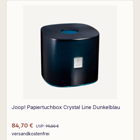
Joop! Papiertuchbox Crystal Line Dunkelblau
Regulärer Preis:
Verkaufspreis:
84,70 €
UVP:
99,00 €
versandkostenfrei