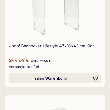
Joop! Badhocker Lifestyle 47x30x42 cm Klar
Regulärer Preis:
Verkaufspreis:
244,69 €
UVP:
299,00 €
versandkostenfrei
In den Warenkorb