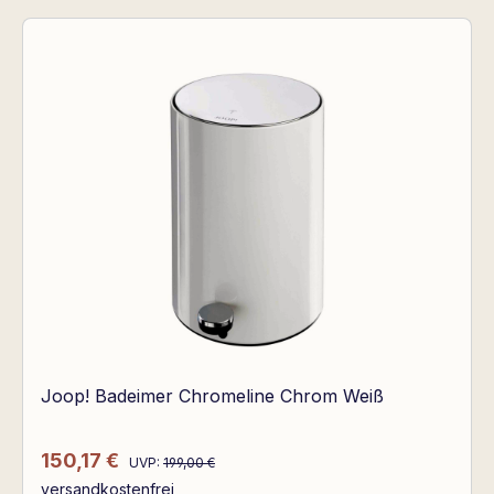
Joop! Badeimer Chromeline Chrom Weiß
Regulärer Preis:
Verkaufspreis:
150,17 €
UVP:
199,00 €
versandkostenfrei