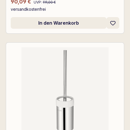
Regulärer Preis:
Verkaufspreis:
90,09 €
UVP:
119,00 €
versandkostenfrei
In den Warenkorb