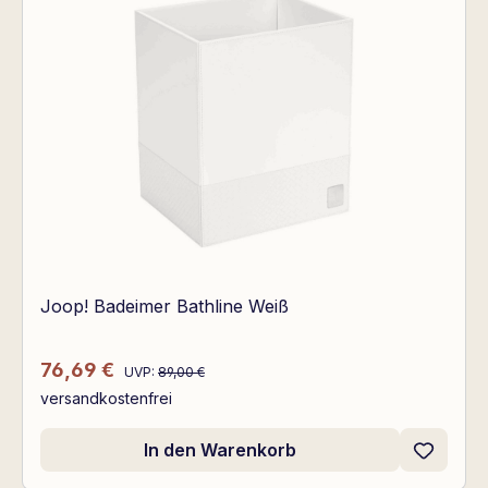
Joop! Badeimer Bathline Weiß
Regulärer Preis:
Verkaufspreis:
76,69 €
UVP:
89,00 €
versandkostenfrei
In den Warenkorb