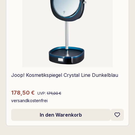
Joop! Kosmetikspiegel Crystal Line Dunkelblau
Regulärer Preis:
Verkaufspreis:
178,50 €
UVP:
179,00 €
versandkostenfrei
In den Warenkorb