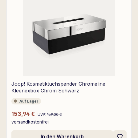
Joop! Kosmetiktuchspender Chromeline
Kleenexbox Chrom Schwarz
Auf Lager
Auf Lager
Regulärer Preis:
Verkaufspreis:
153,94 €
UVP:
159,00 €
versandkostenfrei
In den Warenkorb