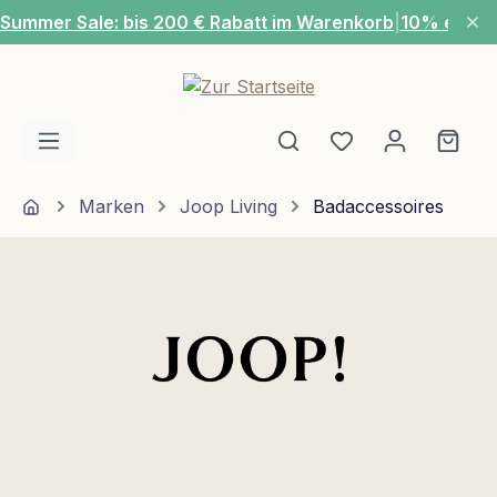
Summer Sale: bis 200 € Rabatt im Warenkorb
|
10% extra
Zum Hauptinhalt springen
Du hast 0 Produ
Ware
Home
Marken
Joop Living
Badaccessoires