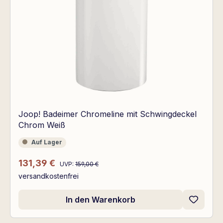
Joop! Badeimer Chromeline mit Schwingdeckel
Chrom Weiß
Auf Lager
Auf Lager
Regulärer Preis:
Verkaufspreis:
131,39 €
UVP:
159,00 €
versandkostenfrei
In den Warenkorb