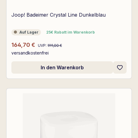
Joop! Badeimer Crystal Line Dunkelblau
Auf Lager
25€ Rabatt im Warenkorb
Auf Lager
25€ Rabatt im Warenkorb
Regulärer Preis:
Verkaufspreis:
164,70 €
UVP:
199,00 €
versandkostenfrei
In den Warenkorb