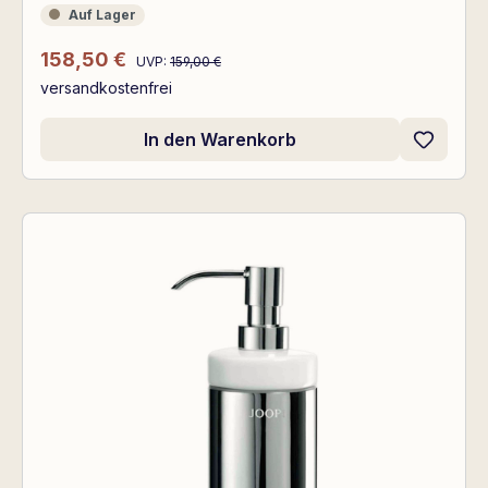
Auf Lager
Auf Lager
Regulärer Preis:
Verkaufspreis:
158,50 €
UVP:
159,00 €
versandkostenfrei
In den Warenkorb