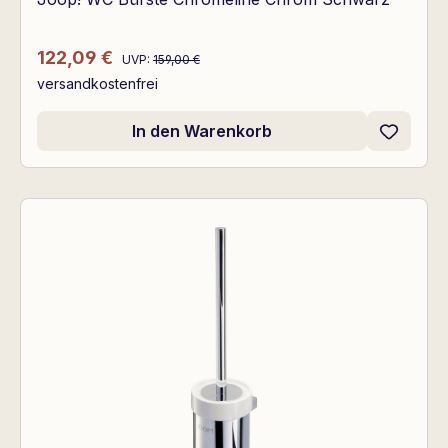
Regulärer Preis:
Verkaufspreis:
122,09 €
UVP:
159,00 €
versandkostenfrei
In den Warenkorb