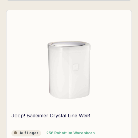
Joop! Badeimer Crystal Line Weiß
Auf Lager
25€ Rabatt im Warenkorb
Auf Lager
25€ Rabatt im Warenkorb