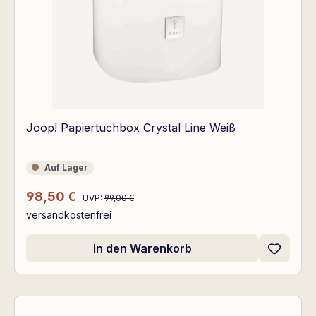
Joop! Papiertuchbox Crystal Line Weiß
Auf Lager
Auf Lager
Regulärer Preis:
Verkaufspreis:
98,50 €
UVP:
99,00 €
versandkostenfrei
In den Warenkorb