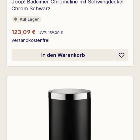
Joop! Badeimer Chromeline mit Schwingdeckel
Chrom Schwarz
Auf Lager
Auf Lager
Regulärer Preis:
Verkaufspreis:
123,09 €
UVP:
159,00 €
versandkostenfrei
In den Warenkorb