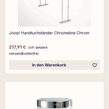
Joop! Handtuchständer Chromeline Chrom
Regulärer Preis:
Verkaufspreis:
217,91 €
UVP:
269,00 €
versandkostenfrei
In den Warenkorb