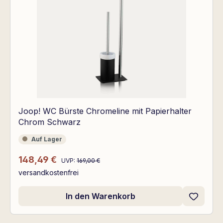
Joop! WC Bürste Chromeline mit Papierhalter
Chrom Schwarz
Auf Lager
Auf Lager
Regulärer Preis:
Verkaufspreis:
148,49 €
UVP:
169,00 €
versandkostenfrei
In den Warenkorb