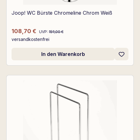
Joop! WC Bürste Chromeline Chrom Weiß
Regulärer Preis:
Verkaufspreis:
108,70 €
UVP:
159,00 €
versandkostenfrei
In den Warenkorb