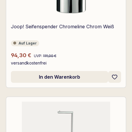
Joop! Seifenspender Chromeline Chrom Weiß
Auf Lager
Auf Lager
Regulärer Preis:
Verkaufspreis:
94,30 €
UVP:
119,00 €
versandkostenfrei
In den Warenkorb