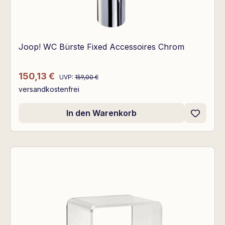
Joop! WC Bürste Fixed Accessoires Chrom
Regulärer Preis:
Verkaufspreis:
150,13 €
UVP:
159,00 €
versandkostenfrei
In den Warenkorb