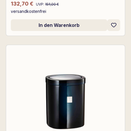
Regulärer Preis:
Verkaufspreis:
132,70 €
UVP:
159,00 €
versandkostenfrei
In den Warenkorb