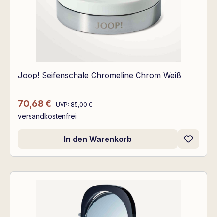
Joop! Seifenschale Chromeline Chrom Weiß
Regulärer Preis:
Verkaufspreis:
70,68 €
UVP:
85,00 €
versandkostenfrei
In den Warenkorb