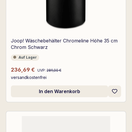
Joop! Wäschebehälter Chromeline Höhe 35 cm
Chrom Schwarz
Auf Lager
Auf Lager
Regulärer Preis:
Verkaufspreis:
236,69 €
UVP:
289,00 €
versandkostenfrei
In den Warenkorb