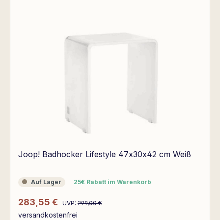
Joop! Badhocker Lifestyle 47x30x42 cm Weiß
Auf Lager
25€ Rabatt im Warenkorb
Auf Lager
25€ Rabatt im Warenkorb
Regulärer Preis:
Verkaufspreis:
283,55 €
UVP:
299,00 €
versandkostenfrei