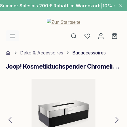
Summer Sale: bis 200 € Rabatt im Warenkorb
|
10% extra
Zum Hauptinhalt springen
Du hast 0 Produ
Ware
Home
Deko & Accessoires
Badaccessoires
Joop! Kosmetiktuchspender Chromeline Kleenexbox Chrom Schwarz
Bildergalerie überspringen