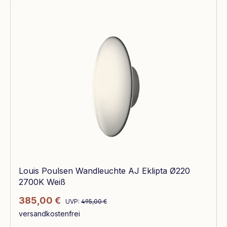
Louis Poulsen Wandleuchte AJ Eklipta Ø220
2700K Weiß
Regulärer Preis:
Verkaufspreis:
385,00 €
UVP:
495,00 €
versandkostenfrei