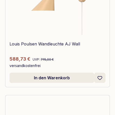
Louis Poulsen Wandleuchte AJ Wall
Regulärer Preis:
Verkaufspreis:
588,73 €
UVP:
795,00 €
versandkostenfrei
In den Warenkorb