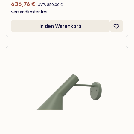
Regulärer Preis:
Verkaufspreis:
636,76 €
UVP:
850,00 €
versandkostenfrei
In den Warenkorb