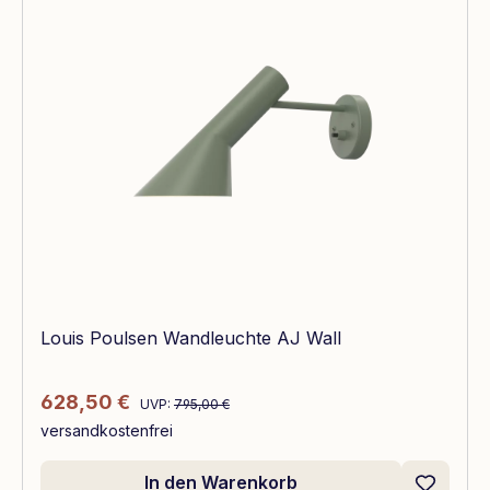
Louis Poulsen Wandleuchte AJ Wall
Regulärer Preis:
Verkaufspreis:
628,50 €
UVP:
795,00 €
versandkostenfrei
In den Warenkorb