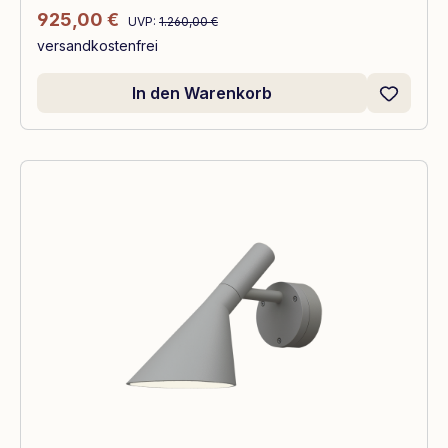
Regulärer Preis:
Verkaufspreis:
925,00 €
UVP:
1.260,00 €
versandkostenfrei
In den Warenkorb