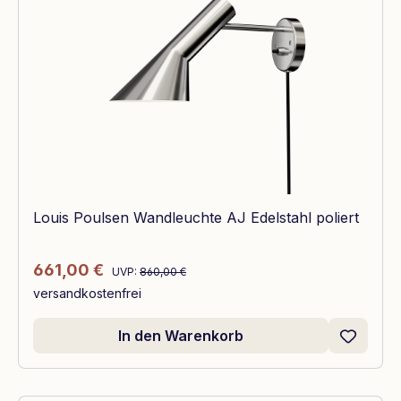
Louis Poulsen Wandleuchte AJ Edelstahl poliert
Regulärer Preis:
Verkaufspreis:
661,00 €
UVP:
860,00 €
versandkostenfrei
In den Warenkorb