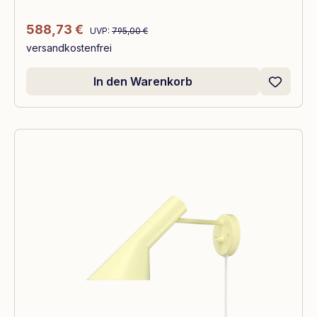
Regulärer Preis:
Verkaufspreis:
588,73 €
UVP:
795,00 €
versandkostenfrei
In den Warenkorb