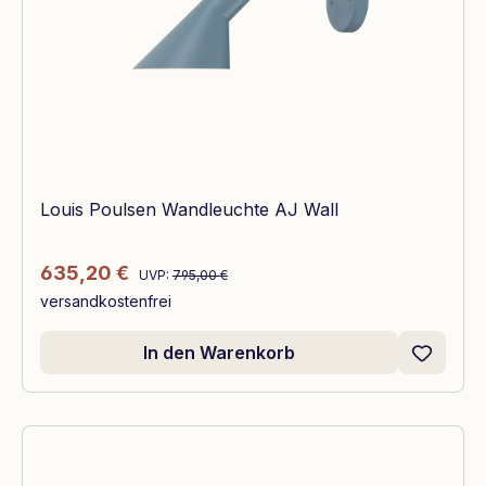
Louis Poulsen Wandleuchte AJ Wall
Regulärer Preis:
Verkaufspreis:
635,20 €
UVP:
795,00 €
versandkostenfrei
In den Warenkorb