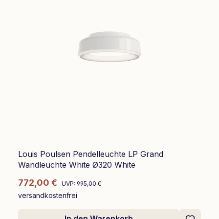
Louis Poulsen Pendelleuchte LP Grand
Wandleuchte White Ø320 White
Regulärer Preis:
Verkaufspreis:
772,00 €
UVP:
995,00 €
versandkostenfrei
In den Warenkorb