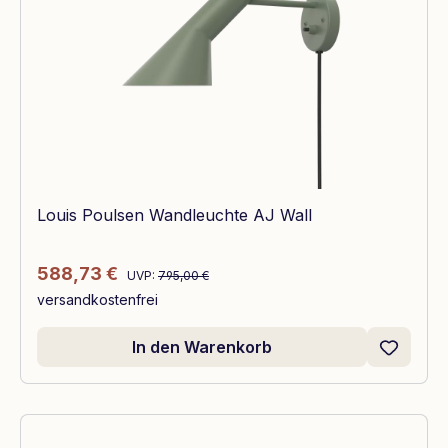
Louis Poulsen Wandleuchte AJ Wall
Regulärer Preis:
Verkaufspreis:
588,73 €
UVP:
795,00 €
versandkostenfrei
In den Warenkorb