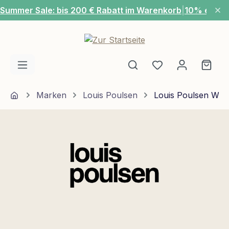
Summer Sale: bis 200 € Rabatt im Warenkorb
|
10% extra
Zum Hauptinhalt springen
Du hast 0 Produ
Ware
Home
Marken
Louis Poulsen
Louis Poulsen Wan