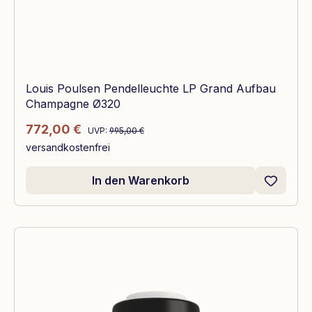
Louis Poulsen Pendelleuchte LP Grand Aufbau
Champagne Ø320
Regulärer Preis:
Verkaufspreis:
772,00 €
UVP:
995,00 €
versandkostenfrei
In den Warenkorb