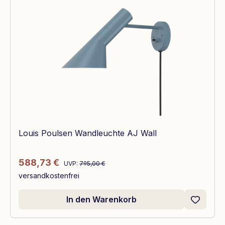
Louis Poulsen Wandleuchte AJ Wall
Regulärer Preis:
Verkaufspreis:
588,73 €
UVP:
795,00 €
versandkostenfrei
In den Warenkorb