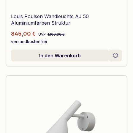
Louis Poulsen Wandleuchte AJ 50
Aluminiumfarben Struktur
Regulärer Preis:
Verkaufspreis:
845,00 €
UVP:
1.100,00 €
versandkostenfrei
In den Warenkorb