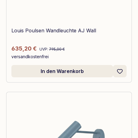
Louis Poulsen Wandleuchte AJ Wall
Regulärer Preis:
Verkaufspreis:
635,20 €
UVP:
795,00 €
versandkostenfrei
In den Warenkorb