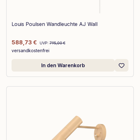
Louis Poulsen Wandleuchte AJ Wall
Regulärer Preis:
Verkaufspreis:
588,73 €
UVP:
795,00 €
versandkostenfrei
In den Warenkorb