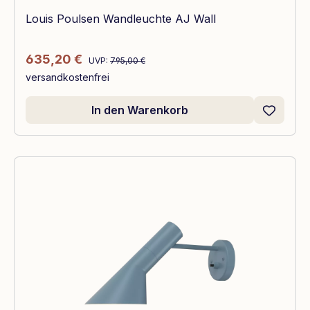
Louis Poulsen Wandleuchte AJ Wall
Regulärer Preis:
Verkaufspreis:
635,20 €
UVP:
795,00 €
versandkostenfrei
In den Warenkorb