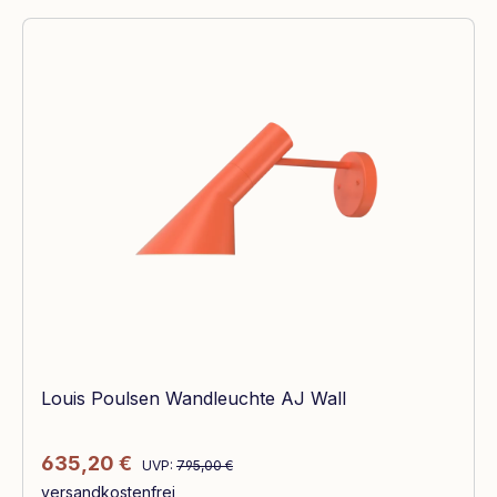
Louis Poulsen Wandleuchte AJ Wall
Regulärer Preis:
Verkaufspreis:
635,20 €
UVP:
795,00 €
versandkostenfrei