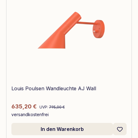
Louis Poulsen Wandleuchte AJ Wall
Regulärer Preis:
Verkaufspreis:
635,20 €
UVP:
795,00 €
versandkostenfrei
In den Warenkorb