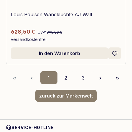
Louis Poulsen Wandleuchte AJ Wall
Regulärer Preis:
Verkaufspreis:
628,50 €
UVP:
795,00 €
versandkostenfrei
In den Warenkorb
Seite
Seite
Seite
1
2
3
zurück zur Markenwelt
SERVICE-HOTLINE