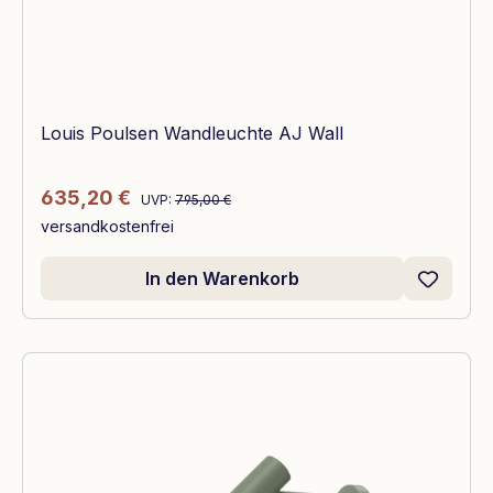
Louis Poulsen Wandleuchte AJ Wall
Regulärer Preis:
Verkaufspreis:
635,20 €
UVP:
795,00 €
versandkostenfrei
In den Warenkorb