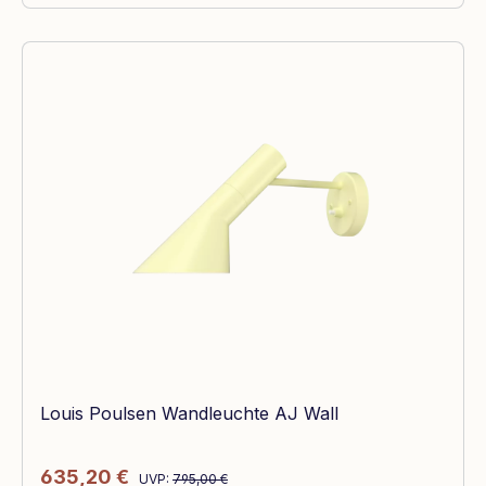
Louis Poulsen Wandleuchte AJ Wall
Regulärer Preis:
Verkaufspreis:
635,20 €
UVP:
795,00 €