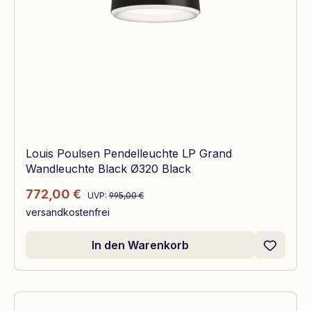
Louis Poulsen Pendelleuchte LP Grand
Wandleuchte Black Ø320 Black
Regulärer Preis:
Verkaufspreis:
772,00 €
UVP:
995,00 €
versandkostenfrei
In den Warenkorb