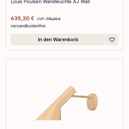
Louis Poulsen Wandleuchte AJ Wall
Regulärer Preis:
Verkaufspreis:
635,20 €
UVP:
795,00 €
versandkostenfrei
In den Warenkorb