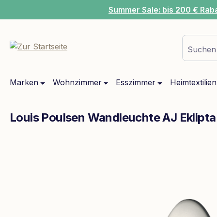
Summer Sale: bis 200 € Rab
m Hauptinhalt springen
Zur Suche springen
Zur Hauptnavigation springen
Suchen 
Marken
Wohnzimmer
Esszimmer
Heimtextilien
Louis Poulsen Wandleuchte AJ Eklip
Bildergalerie überspringen