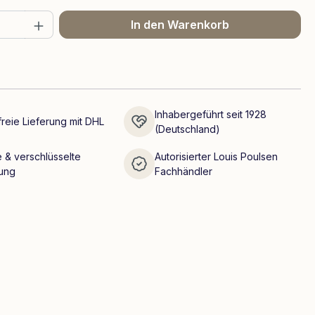
 Anzahl: Gib den gewünschten Wert ein 
In den Warenkorb
Inhabergeführt seit 1928
reie Lieferung mit DHL
(Deutschland)
 & verschlüsselte
Autorisierter Louis Poulsen
ung
Fachhändler