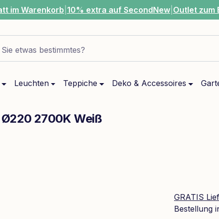
att im Warenkorb
|
10% extra auf SecondNew
|
Outlet zum 
Sie etwas bestimmtes?
Leuchten
Teppiche
Deko & Accessoires
Gart
ta Ø220 2700K Weiß
GRATIS Lie
Bestellung 