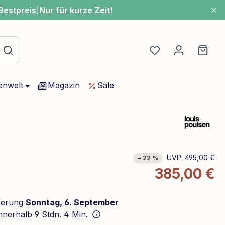
Bestpreis
|
Nur für kurze Zeit!
Du hast 0 Produ
Ware
enwelt
Magazin
Sale
UVP:
495,00 €
− 22 %
385,00 €
ferung
Sonntag, 6. September
innerhalb
9 Stdn. 4 Min.