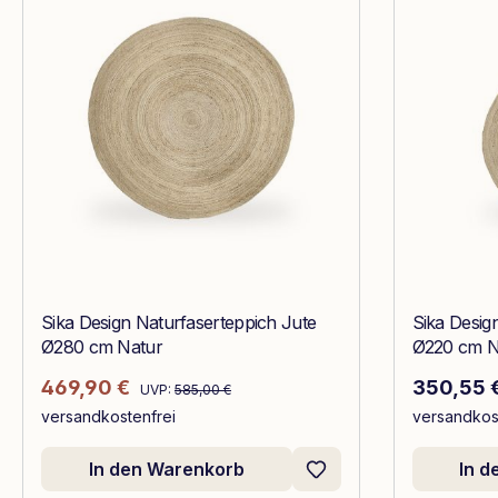
Sika Design Naturfaserteppich Jute
Sika Desig
Ø280 cm Natur
Ø220 cm N
Regulärer Preis:
Verkaufspreis:
Regulärer
469,90 €
350,55 
UVP:
585,00 €
versandkostenfrei
versandkos
In den Warenkorb
In 