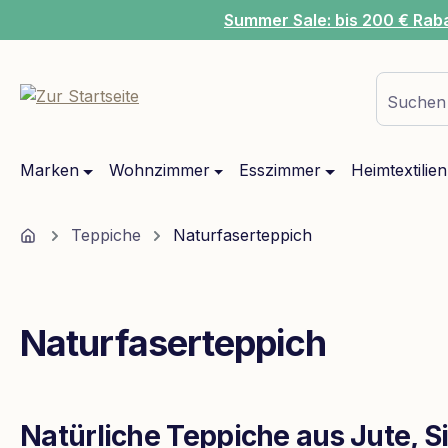
Summer Sale: bis 200 € Rab
m Hauptinhalt springen
Zur Suche springen
Zur Hauptnavigation springen
Suchen 
Marken
Wohnzimmer
Esszimmer
Heimtextilien
Home
Teppiche
Naturfaserteppich
Naturfaserteppich
Natürliche Teppiche aus Jute, S