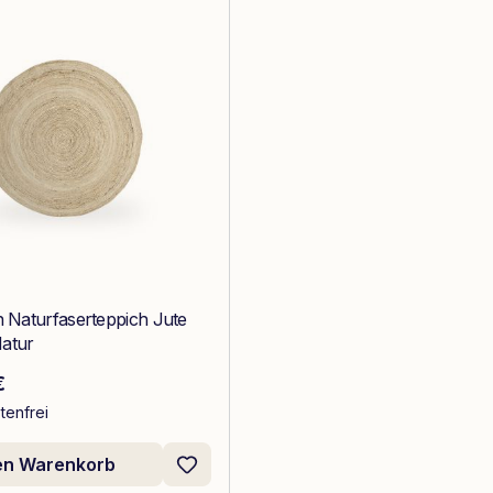
n Naturfaserteppich Jute
atur
 Preis:
€
tenfrei
den Warenkorb