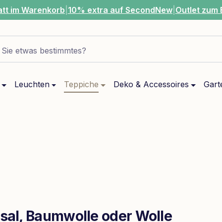
att im Warenkorb
|
10% extra auf SecondNew
|
Outlet zum 
Sie etwas bestimmtes?
Leuchten
Teppiche
Deko & Accessoires
Gart
isal, Baumwolle oder Wolle