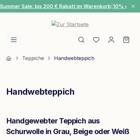
Summer Sale: bis 200 € Rabatt im Warenkorb
|
10% extra
Zum Hauptinhalt springen
Du hast 0 Produ
Ware
Home
Teppiche
Handwebteppich
Handwebteppich
Handgewebter Teppich aus
Schurwolle in Grau, Beige oder Weiß