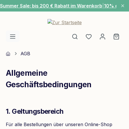
Summer Sale: bis 200 € Rabatt im Warenkorb
|
10% extra
Zum Hauptinhalt springen
Du hast 0 Produ
Ware
Home
AGB
Allgemeine
Geschäftsbedingungen
1. Geltungsbereich
Für alle Bestellungen über unseren Online-Shop