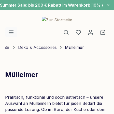
Summer Sale: bis 200 € Rabatt im Warenkorb
|
10% extra
Zum Hauptinhalt springen
Du hast 0 Produ
Ware
Home
Deko & Accessoires
Mülleimer
Mülleimer
Praktisch, funktional und doch ästhetisch – unsere
Auswahl an Mülleimern bietet für jeden Bedarf die
passende Lösung. Ob im Büro, der Küche oder dem