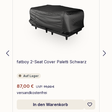
fatboy Sphärische Lampe Bolleke Rot
Auf Lager
Auf Lager
Regulärer Preis:
75,00 €
versandkostenfrei
In den Warenkorb