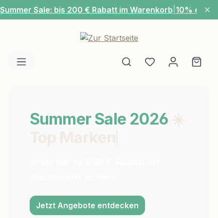
Summer Sale: bis 200 € Rabatt im Warenkorb
|
10% extra
Zum Hauptinhalt springen
Du hast 0 Produ
Ware
Summer Sale 2026
☀️
Top Marken
Jetzt bis zu 200 € Rabatt im
Warenkorb sichern.
Jetzt Angebote entdecken