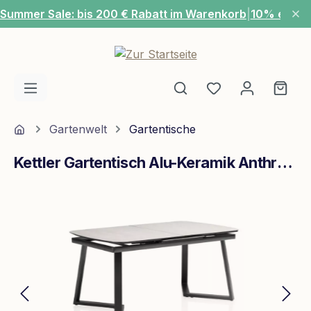
Summer Sale: bis 200 € Rabatt im Warenkorb
|
10% extra
Zum Hauptinhalt springen
Du hast 0 Produ
Ware
Home
Gartenwelt
Gartentische
Kettler Gartentisch Alu-Keramik Anthrazit-Grau
Bildergalerie überspringen