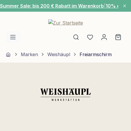
Summer Sale: bis 200 € Rabatt im Warenkorb
|
10% extra
Zum Hauptinhalt springen
Du hast 0 Produ
Ware
Home
Marken
Weishäupl
Freiarmschirm