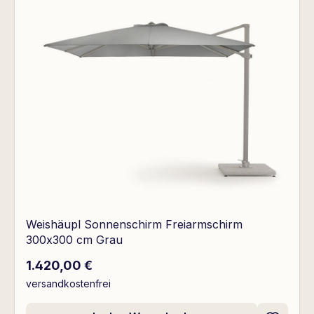
Weishäupl Sonnenschirm Freiarmschirm
300x300 cm Grau
Regulärer Preis:
1.420,00 €
versandkostenfrei