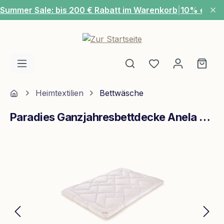
Summer Sale: bis 200 € Rabatt im Warenkorb
|
10% extra
Zum Hauptinhalt springen
Du hast 0 Produ
Ware
Home
Heimtextilien
Bettwäsche
Paradies Ganzjahresbettdecke Anela Bio Varietta 155x220 Weiß
Bildergalerie überspringen