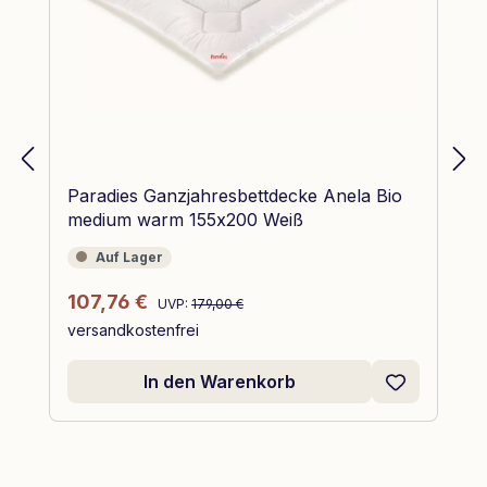
Paradies Ganzjahresbettdecke Anela Bio
medium warm 155x200 Weiß
Auf Lager
Auf Lager
Regulärer Preis:
Verkaufspreis:
107,76 €
UVP:
179,00 €
versandkostenfrei
In den Warenkorb