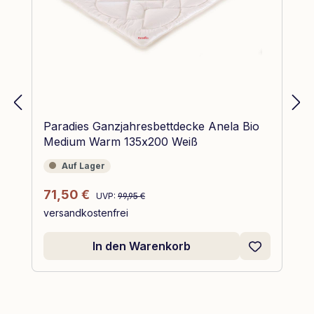
Paradies Ganzjahresbettdecke Anela Bio
Medium Warm 135x200 Weiß
Auf Lager
Auf Lager
Regulärer Preis:
Verkaufspreis:
71,50 €
UVP:
99,95 €
versandkostenfrei
In den Warenkorb