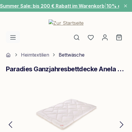
Summer Sale: bis 200 € Rabatt im Warenkorb
|
10% extra
Zum Hauptinhalt springen
Du hast 0 Produ
Ware
Home
Heimtextilien
Bettwäsche
Paradies Ganzjahresbettdecke Anela Bio Varietta 135x200 Weiß
Bildergalerie überspringen