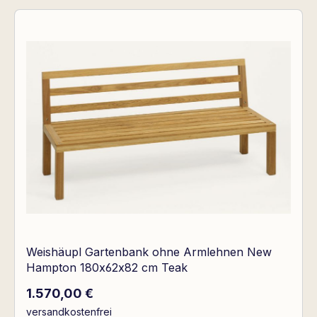
Weishäupl Gartenbank ohne Armlehnen New
Hampton 180x62x82 cm Teak
Regulärer Preis:
1.570,00 €
versandkostenfrei