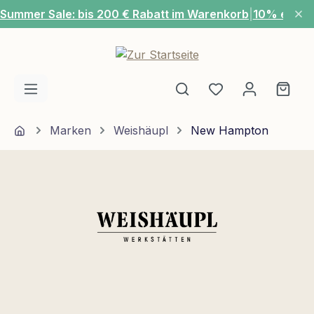
Summer Sale: bis 200 € Rabatt im Warenkorb
|
10% extra
Zum Hauptinhalt springen
Du hast 0 Produ
Ware
Home
Marken
Weishäupl
New Hampton