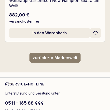
Weishäupl Gartentisch New Hampton 65x40 cm
Weiß
Regulärer Preis:
882,00 €
versandkostenfrei
In den Warenkorb
zurück zur Markenwelt
SERVICE-HOTLINE
Unterstützung und Beratung unter:
0511 - 165 88 444