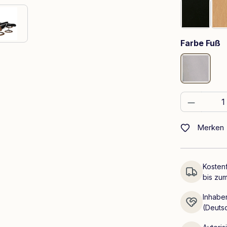
Schwar
a
Farbe Fuß
Chrom
Produkt
Merken
Kostenf
bis zum
Inhaber
(Deuts