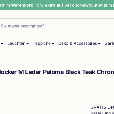
att im Warenkorb
|
10% extra auf SecondNew
|
Outlet zum 
Sie etwas bestimmtes?
Leuchten
Teppiche
Deko & Accessoires
Gart
 Hocker M Leder Paloma Black Teak Chro
GRATIS Lie
Bestellung 