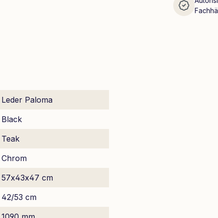
Autoris
Fachhä
Leder Paloma
Black
Teak
Chrom
57x43x47 cm
42/53 cm
1090 mm