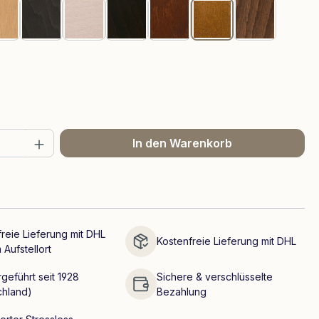
z
Eiche
Grau
Whitewash
Wenge
Braun
Teak
Walnuss
uswählen
 Anzahl: Gib den gewünschten Wert ein 
In den Warenkorb
reie Lieferung mit DHL
Kostenfreie Lieferung mit DHL
 Aufstellort
geführt seit 1928
Sichere & verschlüsselte
chland)
Bezahlung