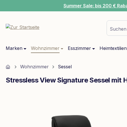
Summer Sale: bis 200 € Rab
m Hauptinhalt springen
Zur Suche springen
Zur Hauptnavigation springen
Suchen 
Marken
Wohnzimmer
Esszimmer
Heimtextilien
Home
Wohnzimmer
Sessel
Stressless View Signature Sessel mit
Bildergalerie überspringen