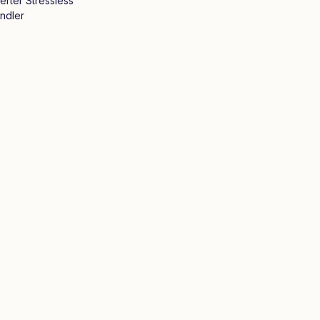
ierter Stressless
ndler