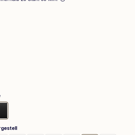
swählen
ählen
ählen
auswählen
e
Black
auswählen
gestell