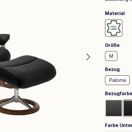
au
Material
Leder
ausw
Größe
M
ausw
Bezug
Paloma
Bezugfarb
Rock
Farbe Unter