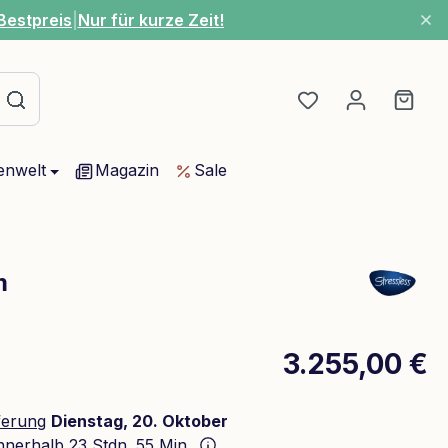
Bestpreis
|
Nur für kurze Zeit!
Du hast 0 Produ
Ware
enwelt
Magazin
Sale
m
3.255,00 €
ferung
Dienstag, 20. Oktober
innerhalb
23 Stdn. 55 Min.