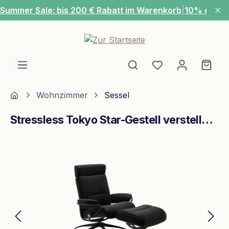
Summer Sale: bis 200 € Rabatt im Warenkorb
|
10% extra
Zum Hauptinhalt springen
Du hast 0 Produ
Ware
Home
Wohnzimmer
Sessel
Stressless Tokyo Star-Gestell verstellbare Kopfstütze M Leder Paloma Black Mattschwarz
Bildergalerie überspringen