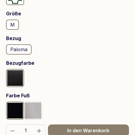
auswählen
Größe
M
auswählen
Bezug
Paloma
auswählen
Bezugfarbe
Black
auswählen
Farbe Fuß
Mattschwarz
Chrom
Produkt Anzahl: Gib den gewünschten We
In den Warenkorb