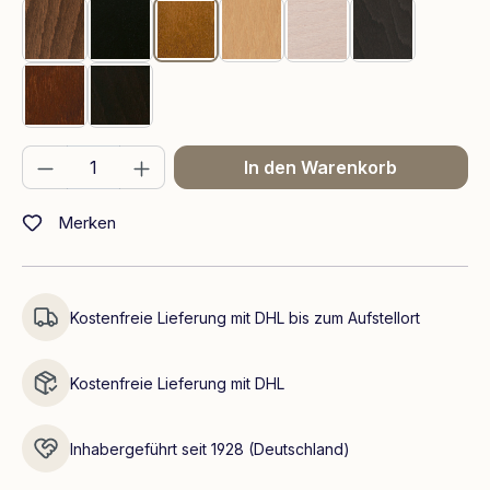
Walnuss
Schwarz
Teak
Eiche
Whitewash
Grau
Braun
Wenge
Produkt Anzahl: Gib den gewünschten We
In den Warenkorb
Merken
Kostenfreie Lieferung mit DHL bis zum Aufstellort
Kostenfreie Lieferung mit DHL
Inhabergeführt seit 1928 (Deutschland)