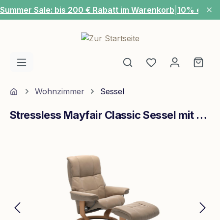
Summer Sale: bis 200 € Rabatt im Warenkorb
|
10% extra
Zum Hauptinhalt springen
Du hast 0 Produ
Ware
Home
Wohnzimmer
Sessel
Stressless Mayfair Classic Sessel mit Hocker M Leder Cori Fog Eiche
Bildergalerie überspringen