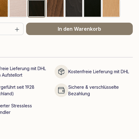
Teak
Whitewash
Wenge
Walnuss
Grau
Schwarz
Eiche
 Anzahl: Gib den gewünschten Wert ein 
In den Warenkorb
reie Lieferung mit DHL
Kostenfreie Lieferung mit DHL
 Aufstellort
geführt seit 1928
Sichere & verschlüsselte
chland)
Bezahlung
ierter Stressless
ndler