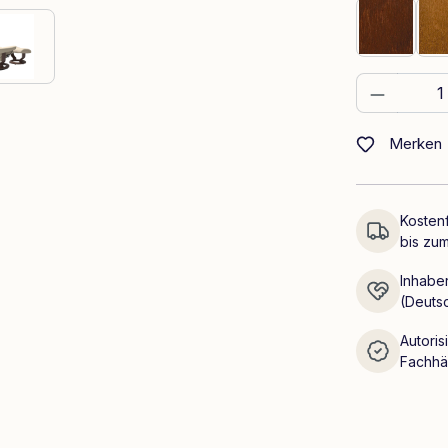
Braun
Produkt
Merken
Kostenf
bis zum
Inhaber
(Deuts
Autoris
Fachhä