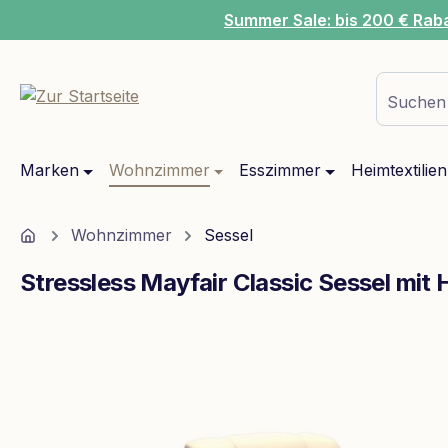
Summer Sale: bis 200 € Rab
m Hauptinhalt springen
Zur Suche springen
Zur Hauptnavigation springen
Suchen 
Marken
Wohnzimmer
Esszimmer
Heimtextilien
Home
Wohnzimmer
Sessel
Stressless Mayfair Classic Sessel mi
Bildergalerie überspringen