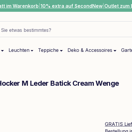
att im Warenkorb
|
10% extra auf SecondNew
|
Outlet zum 
Sie etwas bestimmtes?
Leuchten
Teppiche
Deko & Accessoires
Gart
t Hocker M Leder Batick Cream Wenge
GRATIS Lie
Bestellung 