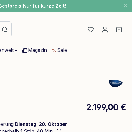
Bestpreis
|
Nur für kurze Zeit!
Du hast 0 Produ
Ware
enwelt
Magazin
Sale
2.199,00 €
ferung
Dienstag, 20. Oktober
innerhalb
1 Stdn. 40 Min.