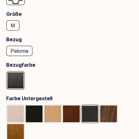
auswählen
Größe
M
auswählen
Bezug
Paloma
auswählen
Bezugfarbe
Rock
auswählen
Farbe Untergestell
Whitewash
Wenge
Eiche
Braun
Grau
Walnuss
Teak