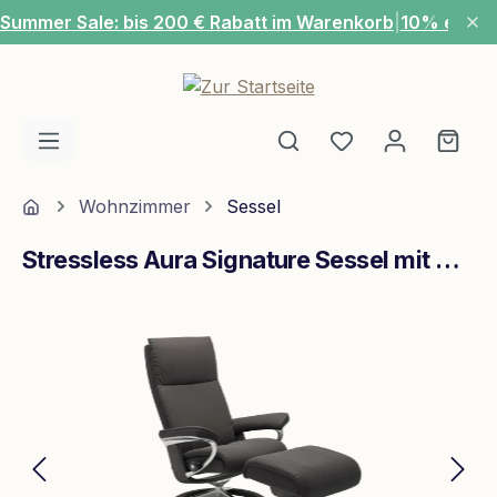
Summer Sale: bis 200 € Rabatt im Warenkorb
|
10% extra
Zum Hauptinhalt springen
Du hast 0 Produ
Ware
Home
Wohnzimmer
Sessel
Stressless Aura Signature Sessel mit Hocker M Leder Paloma Rock Grau Chrom
Bildergalerie überspringen