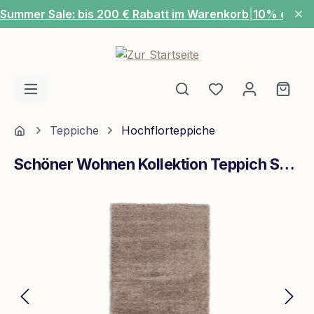
Summer Sale: bis 200 € Rabatt im Warenkorb
|
10% extra
Zum Hauptinhalt springen
Du hast 0 Produ
Ware
Home
Teppiche
Hochflorteppiche
Schöner Wohnen Kollektion Teppich Savage 67x130 cm Beige
Bildergalerie überspringen