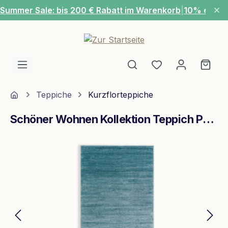
Summer Sale: bis 200 € Rabatt im Warenkorb
|
10% extra
Zum Hauptinhalt springen
Du hast 0 Produ
Ware
Home
Teppiche
Kurzflorteppiche
Schöner Wohnen Kollektion Teppich Pure 67x130 cm Türkis
Bildergalerie überspringen