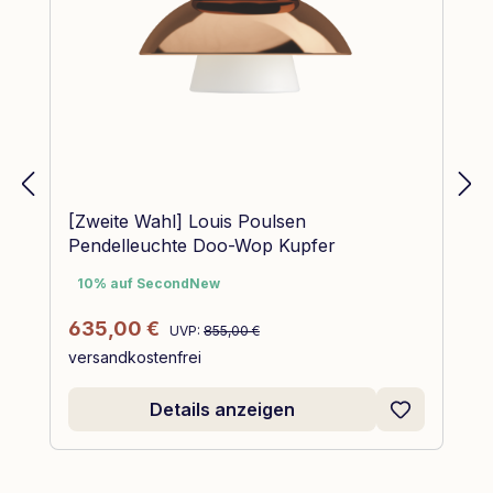
[Zweite Wahl] Louis Poulsen
Pendelleuchte Doo-Wop Kupfer
10% auf SecondNew
10% auf SecondNew
Regulärer Preis:
Verkaufspreis:
635,00 €
UVP:
855,00 €
versandkostenfrei
Details anzeigen