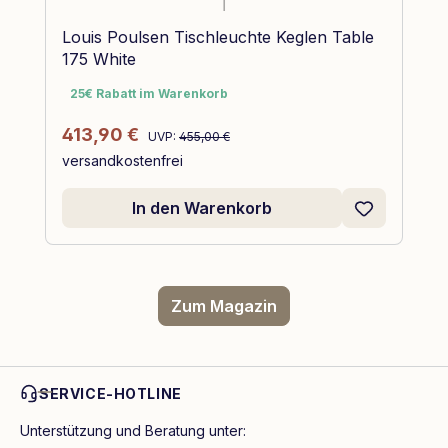
Louis Poulsen Tischleuchte Keglen Table
175 White
25€ Rabatt im Warenkorb
25€ Rabatt im Warenkorb
Regulärer Preis:
Verkaufspreis:
413,90 €
UVP:
455,00 €
versandkostenfrei
In den Warenkorb
Zum Magazin
SERVICE-HOTLINE
Unterstützung und Beratung unter: