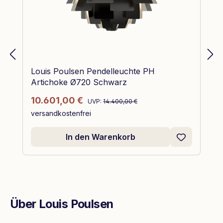
Louis Poulsen Pendelleuchte PH
Artichoke Ø720 Schwarz
Regulärer Preis:
Verkaufspreis:
10.601,00 €
UVP:
14.400,00 €
versandkostenfrei
In den Warenkorb
Über Louis Poulsen