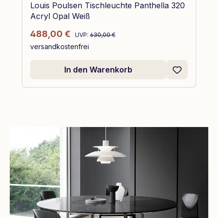
Louis Poulsen Tischleuchte Panthella 320
Acryl Opal Weiß
Regulärer Preis:
Verkaufspreis:
488,00 €
UVP:
630,00 €
versandkostenfrei
In den Warenkorb