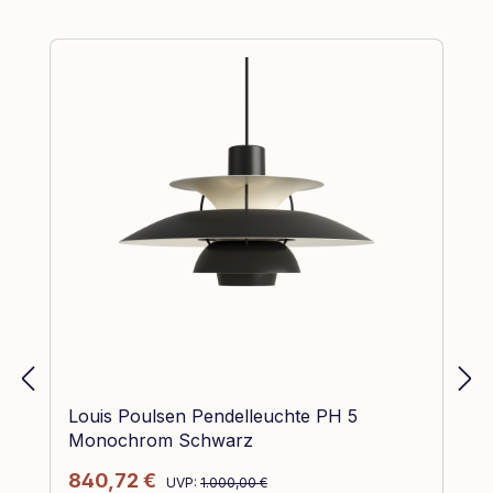
Produktgalerie überspringen
Louis Poulsen Pendelleuchte PH 5
Monochrom Schwarz
Regulärer Preis:
Verkaufspreis:
840,72 €
UVP:
1.000,00 €