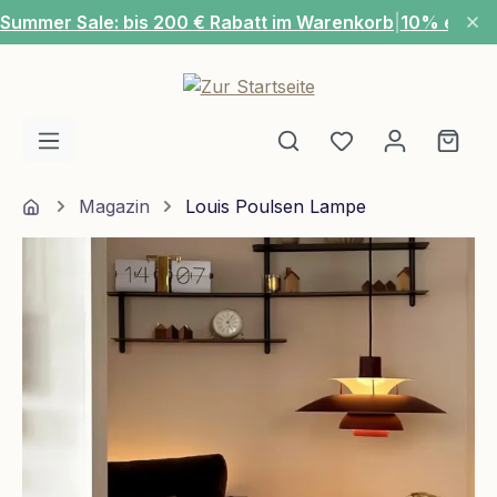
Summer Sale: bis 200 € Rabatt im Warenkorb
|
10% extra
Zum Hauptinhalt springen
Du hast 0 Produ
Ware
Home
Magazin
Louis Poulsen Lampe