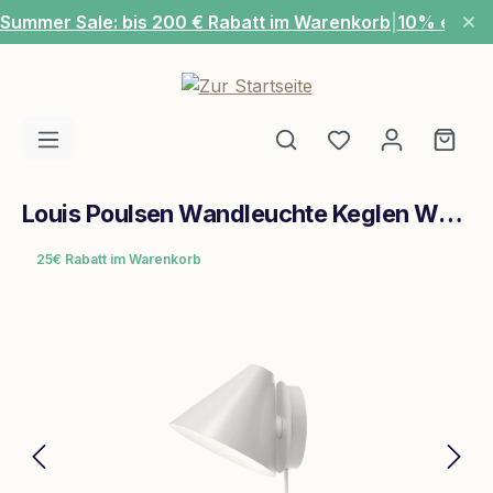
Summer Sale: bis 200 € Rabatt im Warenkorb
|
10% extra
Zum Hauptinhalt springen
Du hast 0 Produ
Ware
Louis Poulsen Wandleuchte Keglen Wall 175 White
25€ Rabatt im Warenkorb
Bildergalerie überspringen