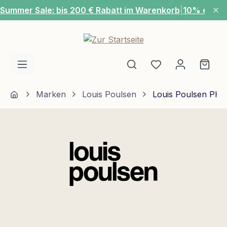
Summer Sale: bis 200 € Rabatt im Warenkorb
|
10% extra
Zum Hauptinhalt springen
Du hast 0 Produ
Ware
Home
Marken
Louis Poulsen
Louis Poulsen PH 