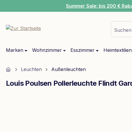
Summer Sale: bis 200 € Rab
m Hauptinhalt springen
Zur Suche springen
Zur Hauptnavigation springen
Suchen 
Marken
Wohnzimmer
Esszimmer
Heimtextilien
Home
Leuchten
Außenleuchten
Louis Poulsen Pollerleuchte Flindt Ga
Bildergalerie überspringen