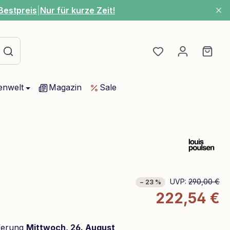
Bestpreis
|
Nur für kurze Zeit!
Du hast 0 Produ
Ware
enwelt
Magazin
Sale
UVP:
290,00 €
− 23 %
222,54 €
ferung
Mittwoch, 26. August