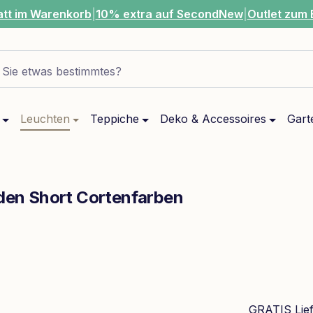
att im Warenkorb
|
10% extra auf SecondNew
|
Outlet zum 
Sie etwas bestimmtes?
Leuchten
Teppiche
Deko & Accessoires
Gart
rden Short Cortenfarben
GRATIS Lie