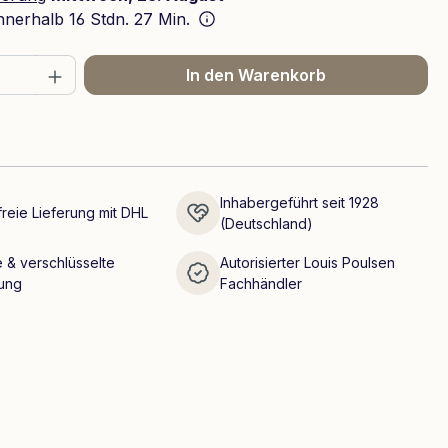
innerhalb
16 Stdn. 27 Min.
 Anzahl: Gib den gewünschten Wert ein 
In den Warenkorb
Inhabergeführt seit 1928
reie Lieferung mit DHL
(Deutschland)
 & verschlüsselte
Autorisierter Louis Poulsen
ung
Fachhändler