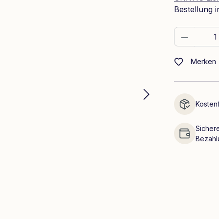
Bestellung 
Produkt
Merken
Kostenf
Sichere
Bezahl