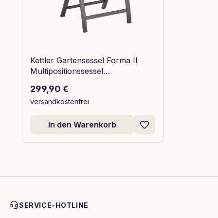
Kettler Gartensessel Forma II
Multipositionssessel
Anthrazit/Graphit
Regulärer Preis:
299,90 €
versandkostenfrei
In den Warenkorb
SERVICE-HOTLINE