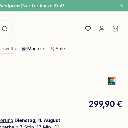
Bestpreis
|
Nur für kurze Zeit!
Du hast 0 Produ
Ware
enwelt
Magazin
Sale
299,90 €
ferung
Dienstag, 11. August
innerhalb
7 Stdn. 17 Min.