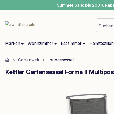
Summer Sale: bis 200 € Rab
m Hauptinhalt springen
Zur Suche springen
Zur Hauptnavigation springen
Suchen 
Marken
Wohnzimmer
Esszimmer
Heimtextilien
Home
Gartenwelt
Loungesessel
Kettler Gartensessel Forma II Multipos
Bildergalerie überspringen