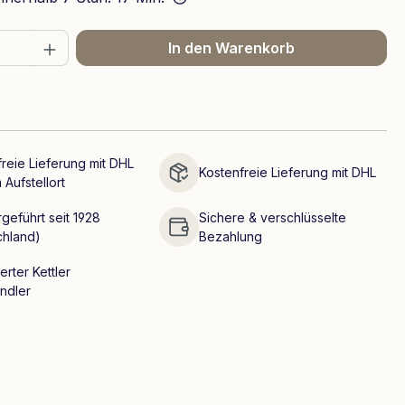
 Anzahl: Gib den gewünschten Wert ein 
In den Warenkorb
reie Lieferung mit DHL
Kostenfreie Lieferung mit DHL
 Aufstellort
geführt seit 1928
Sichere & verschlüsselte
chland)
Bezahlung
erter Kettler
ndler