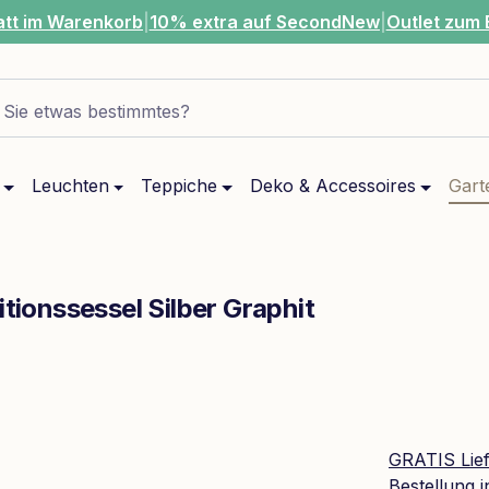
att im Warenkorb
|
10% extra auf SecondNew
|
Outlet zum 
Sie etwas bestimmtes?
Leuchten
Teppiche
Deko & Accessoires
Gart
itionssessel Silber Graphit
GRATIS Lie
Bestellung 