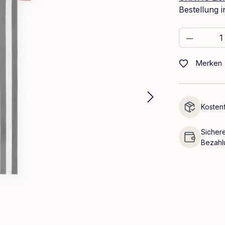
Bestellung 
Produkt
Merken
Kostenf
Sichere
Bezahl