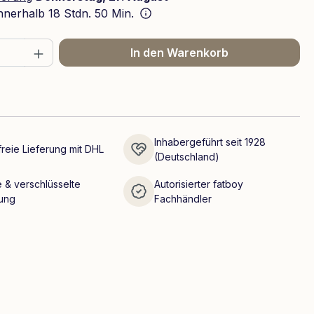
innerhalb
18 Stdn. 50 Min.
 Anzahl: Gib den gewünschten Wert ein 
In den Warenkorb
Inhabergeführt seit 1928
reie Lieferung mit DHL
(Deutschland)
 & verschlüsselte
Autorisierter fatboy
ung
Fachhändler