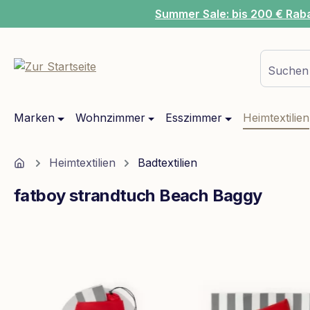
Summer Sale: bis 200 € Rab
m Hauptinhalt springen
Zur Suche springen
Zur Hauptnavigation springen
Suchen 
Marken
Wohnzimmer
Esszimmer
Heimtextilien
Home
Heimtextilien
Badtextilien
fatboy strandtuch Beach Baggy
Bildergalerie überspringen