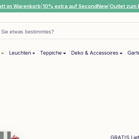
att im Warenkorb
|
10% extra auf SecondNew
|
Outlet zum 
Sie etwas bestimmtes?
Leuchten
Teppiche
Deko & Accessoires
Gart
GRATIS Lie