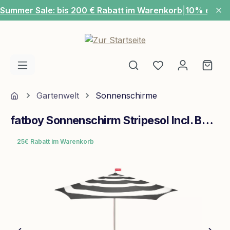
Summer Sale: bis 200 € Rabatt im Warenkorb
|
10% extra
Zum Hauptinhalt springen
Du hast 0 Produ
Ware
Home
Gartenwelt
Sonnenschirme
fatboy Sonnenschirm Stripesol Incl. Base Anthrazit
25€ Rabatt im Warenkorb
Bildergalerie überspringen