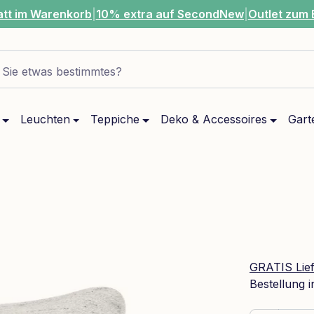
att im Warenkorb
|
10% extra auf SecondNew
|
Outlet zum 
Sie etwas bestimmtes?
Leuchten
Teppiche
Deko & Accessoires
Gart
GRATIS Lie
Bestellung 