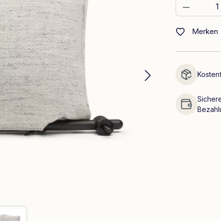
Produkt
Merken
Kostenf
Sichere
Bezahl