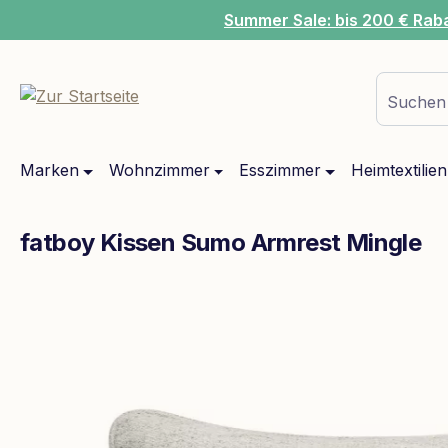
Summer Sale: bis 200 € Rab
m Hauptinhalt springen
Zur Suche springen
Zur Hauptnavigation springen
Suchen 
Marken
Wohnzimmer
Esszimmer
Heimtextilien
fatboy Kissen Sumo Armrest Mingle
Bildergalerie überspringen