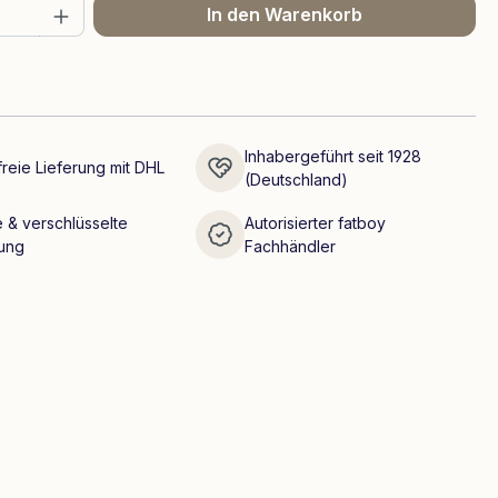
 Anzahl: Gib den gewünschten Wert ein 
In den Warenkorb
Inhabergeführt seit 1928
reie Lieferung mit DHL
(Deutschland)
 & verschlüsselte
Autorisierter fatboy
ung
Fachhändler