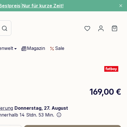
Bestpreis
|
Nur für kurze Zeit!
Du hast 0 Produ
Ware
enwelt
Magazin
Sale
169,00 €
ferung
Donnerstag, 27. August
innerhalb
14 Stdn. 53 Min.