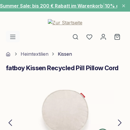
Summer Sale: bis 200 € Rabatt im Warenkorb
|
10% extra
Zum Hauptinhalt springen
Du hast 0 Produ
Ware
Home
Heimtextilien
Kissen
fatboy Kissen Recycled Pill Pillow Cord
Bildergalerie überspringen