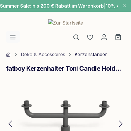
Summer Sale: bis 200 € Rabatt im Warenkorb
|
10% extra
Zum Hauptinhalt springen
Du hast 0 Produ
Ware
Home
Deko & Accessoires
Kerzenständer
fatboy Kerzenhalter Toni­ Candle Holder keine Angabe
Bildergalerie überspringen