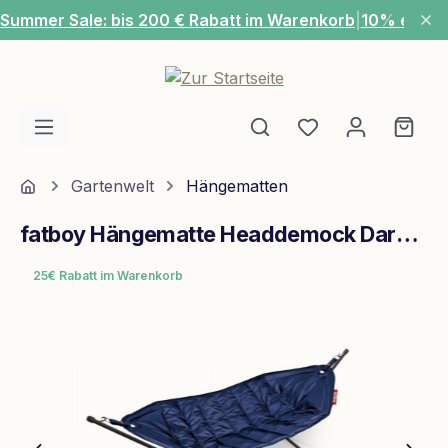
Summer Sale: bis 200 € Rabatt im Warenkorb
|
10% extra
Zum Hauptinhalt springen
Du hast 0 Produ
Ware
Home
Gartenwelt
Hängematten
fatboy Hängematte Headdemock Dark Blue
25€ Rabatt im Warenkorb
Bildergalerie überspringen