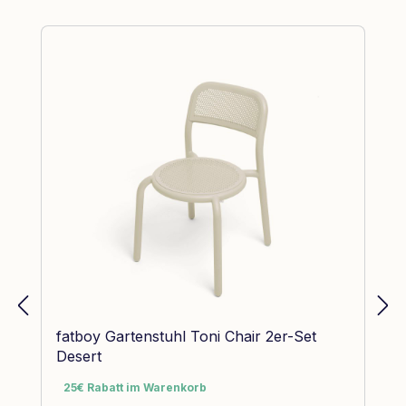
Produktgalerie überspringen
fatboy Gartenstuhl Toni Chair 2er-Set
Desert
25€ Rabatt im Warenkorb
25€ Rabatt im Warenkorb