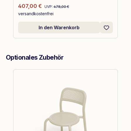
Regulärer Preis:
Verkaufspreis:
407,00 €
UVP:
478,00 €
versandkostenfrei
In den Warenkorb
Optionales Zubehör
Produktgalerie überspringen