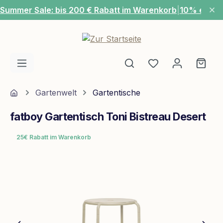
Summer Sale: bis 200 € Rabatt im Warenkorb
|
10% extra
Zum Hauptinhalt springen
Du hast 0 Produ
Ware
Home
Gartenwelt
Gartentische
fatboy Gartentisch Toni Bistreau Desert
25€ Rabatt im Warenkorb
Bildergalerie überspringen