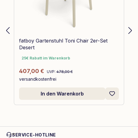
fatboy Gartenstuhl Toni Chair 2er-Set
Desert
25€ Rabatt im Warenkorb
25€ Rabatt im Warenkorb
Regulärer Preis:
Verkaufspreis:
407,00 €
UVP:
478,00 €
versandkostenfrei
In den Warenkorb
SERVICE-HOTLINE