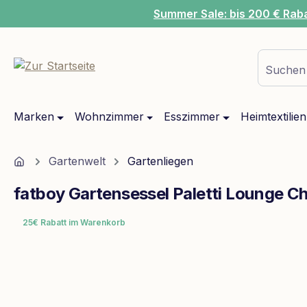
Summer Sale: bis 200 € Rab
m Hauptinhalt springen
Zur Suche springen
Zur Hauptnavigation springen
Suchen 
Marken
Wohnzimmer
Esszimmer
Heimtextilien
Home
Gartenwelt
Gartenliegen
fatboy Gartensessel Paletti Lounge Ch
25€ Rabatt im Warenkorb
Bildergalerie überspringen