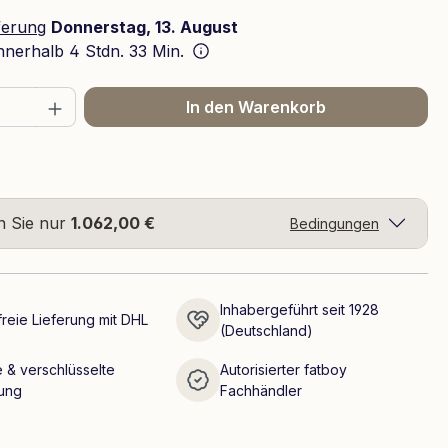
ferung
Donnerstag, 13. August
innerhalb
4 Stdn. 33 Min.
 Anzahl: Gib den gewünschten Wert ein 
In den Warenkorb
n Sie nur
1.062,00 €
Bedingungen
Inhabergeführt seit 1928
reie Lieferung mit DHL
(Deutschland)
 & verschlüsselte
Autorisierter fatboy
ung
Fachhändler