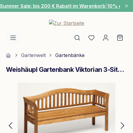
Summer Sale: bis 200 € Rabatt im Warenkorb
|
10% extra
Zum Hauptinhalt springen
Du hast 0 Produ
Ware
Home
Gartenwelt
Gartenbänke
Weishäupl Gartenbank Viktorian 3-Sitzer Teak
Bildergalerie überspringen