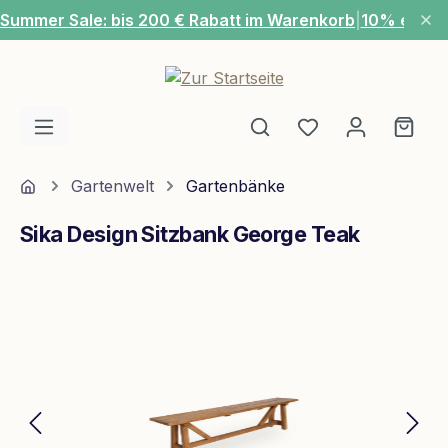
Summer Sale: bis 200 € Rabatt im Warenkorb
|
10% extra
Zum Hauptinhalt springen
Du hast 0 Produ
Ware
Home
Gartenwelt
Gartenbänke
Sika Design Sitzbank George Teak
Bildergalerie überspringen