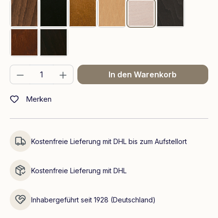
Walnuss
Schwarz
Teak
Eiche
Whitewash
Grau
Braun
Wenge
Produkt Anzahl: Gib den gewünschten We
In den Warenkorb
Merken
Kostenfreie Lieferung mit DHL bis zum Aufstellort
Kostenfreie Lieferung mit DHL
Inhabergeführt seit 1928 (Deutschland)