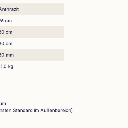
Anthrazit
76 cm
80 cm
80 cm
80 mm
11.0 kg
ium
hsten Standard im Außenbereich)