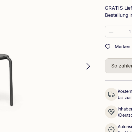
GRATIS Lie
Bestellung 
Produkt
Merken
So zahle
Kostenf
bis zum
Inhaber
(Deuts
Autoris