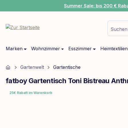
Summer Sale: bis 200 € Rab
m Hauptinhalt springen
Zur Suche springen
Zur Hauptnavigation springen
Suchen 
Marken
Wohnzimmer
Esszimmer
Heimtextilien
Home
Gartenwelt
Gartentische
fatboy Gartentisch Toni Bistreau Anth
25€ Rabatt im Warenkorb
Bildergalerie überspringen