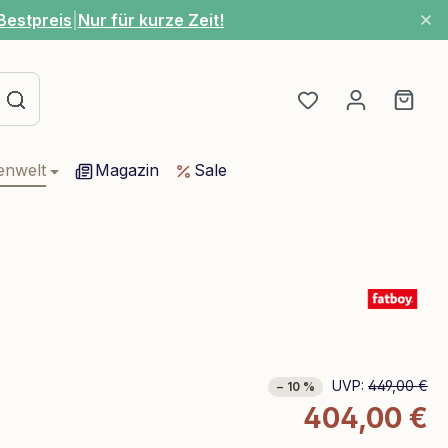
Bestpreis
|
Nur für kurze Zeit!
Du hast 0 Produ
Ware
enwelt
Magazin
Sale
UVP:
449,00 €
− 10 %
404,00 €