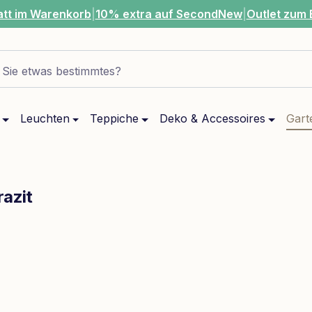
att im Warenkorb
|
10% extra auf SecondNew
|
Outlet zum 
Sie etwas bestimmtes?
Leuchten
Teppiche
Deko & Accessoires
Gart
razit