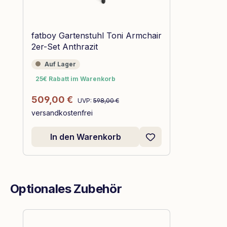
fatboy Gartenstuhl Toni Armchair
2er-Set Anthrazit
Auf Lager
Auf Lager
25€ Rabatt im Warenkorb
25€ Rabatt im Warenkorb
Regulärer Preis:
Verkaufspreis:
509,00 €
UVP:
598,00 €
versandkostenfrei
In den Warenkorb
Optionales Zubehör
Produktgalerie überspringen