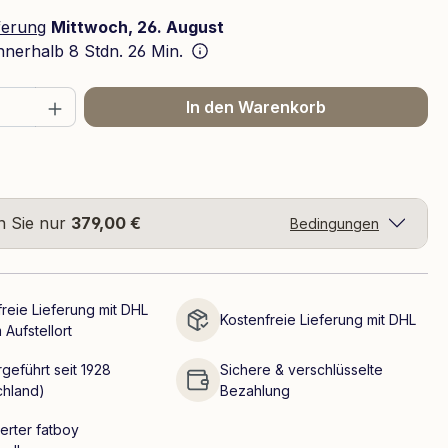
ferung
Mittwoch, 26. August
innerhalb
8 Stdn. 26 Min.
 Anzahl: Gib den gewünschten Wert ein 
In den Warenkorb
n Sie nur
379,00 €
Bedingungen
reie Lieferung mit DHL
Kostenfreie Lieferung mit DHL
 Aufstellort
geführt seit 1928
Sichere & verschlüsselte
chland)
Bezahlung
ierter fatboy