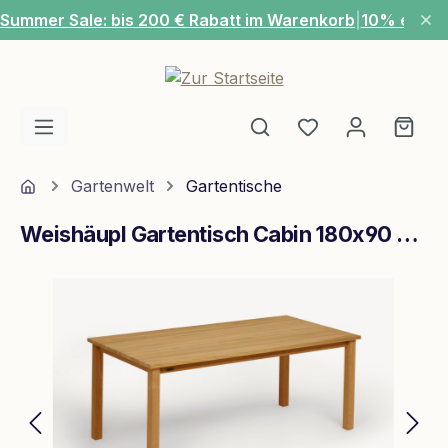
Summer Sale: bis 200 € Rabatt im Warenkorb
|
10% extra
Zum Hauptinhalt springen
Du hast 0 Produ
Ware
Home
Gartenwelt
Gartentische
Weishäupl Gartentisch Cabin 180x90 cm Teak massiv
Bildergalerie überspringen