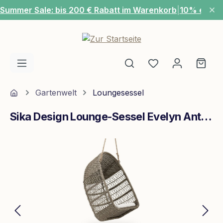
Summer Sale: bis 200 € Rabatt im Warenkorb
|
10% extra
Zum Hauptinhalt springen
Du hast 0 Produ
Ware
Home
Gartenwelt
Loungesessel
Sika Design Lounge-Sessel Evelyn Antik Grau
Bildergalerie überspringen